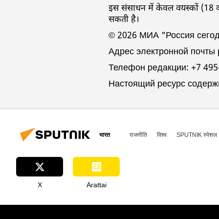
इस संसाधन में केवल वयस्कों (18 
सकती है।
© 2026 МИА "Россия сего
Адрес электронной почты
Телефон редакции: +7 495
Настоящий ресурс содерж
भारत
राजनीति
विश्व
SPUTNIK स्पेशल
X
Arattai