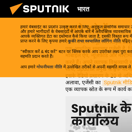
भारत
हमारे बारे में
हमारे वेबसाईट का प्रदर्शन उत्कृष्ट करने के लिए, अनुकूल प्रासंगिक समाचार
और हमारे भागीदारों के वेबसाइटों से आपके बारे में अवैयक्तिक व्यावसायि
आपके व्यक्तिगत डेटा का इस्तेमाल कैसे किया जाता है, इसकी विस्तृत रूप में
प्राप्त करने के लिए कृपया हमारे
कूकी तथा स्वचालित लॉगिंग नीति
पढ़िए।
रूसी मीडिया समूह Rossiya Sego
एक आधुनिक समाचार एजेंसी है, जिस
“स्वीकार करें & बंद करें” बटन पर क्लिक करके आप उपरोक्त लक्ष्य पुरा करन
मोबाइल ऐप, न्यूज़फ़ीड और मल्टीमीडि
सहमति प्रदान करते हैं।
करते हैं। अपने व्यापक विश्वव्यापी
आप हमारे
गोपनीयता नीति
में उल्लेखित तरीकों से अपनी सहमति वापस ले स
साथ, Sputnik प्रमुख वैश्विक घटन
इसके रेडियो प्रसारण के 20 से अधि
अलावा, एजेंसी का
Sputnik मीडि
एक व्यापक स्रोत के रूप में कार्य क