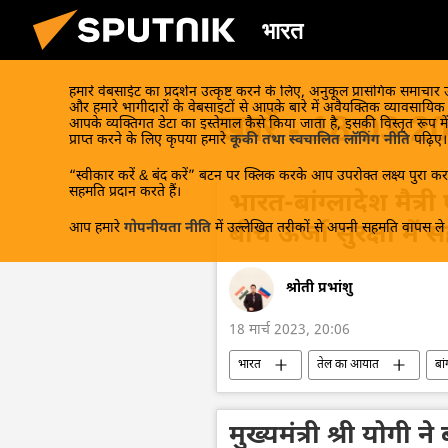
भारत
हमारे वेबसाईट का प्रदर्शन उत्कृष्ट करने के लिए, अनुकूल प्रासंगिक समाचार
और हमारे भागीदारों के वेबसाइटों से आपके बारे में अवैयक्तिक व्यावसायि
खबरें - 18.03.2
आपके व्यक्तिगत डेटा का इस्तेमाल कैसे किया जाता है, इसकी विस्तृत रूप में
प्राप्त करने के लिए कृपया हमारे
कूकी तथा स्वचालित लॉगिंग नीति
पढ़िए।
“स्वीकार करें & बंद करें” बटन पर क्लिक करके आप उपरोक्त लक्ष्य पुरा करन
सहमति प्रदान करते हैं।
भारत-बांग्लादेश मैत्री
आप हमारे
गोपनीयता नीति
में उल्लेखित तरीकों से अपनी सहमति वापस ले स
बीच ऊर्जा सुरक्षा में
श्रोती प्रभांशु
18 मार्च 2023, 20:06
भारत
तेल का आयात
बां
तेल
आयात
निर्यात
मुख्यमंत्री श्री योगी 