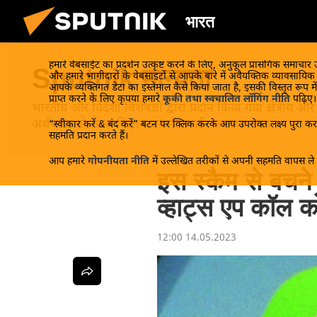
भारत
हमारे वेबसाईट का प्रदर्शन उत्कृष्ट करने के लिए, अनुकूल प्रासंगिक समाचार
Sputnik मान्यता
और हमारे भागीदारों के वेबसाइटों से आपके बारे में अवैयक्तिक व्यावसायि
आपके व्यक्तिगत डेटा का इस्तेमाल कैसे किया जाता है, इसकी विस्तृत रूप में
प्राप्त करने के लिए कृपया हमारे
कूकी तथा स्वचालित लॉगिंग नीति
पढ़िए।
भारतीय और विदेशी विशेषज्ञों द्वारा प्रदान किया गया क्षेत्रीय
अर्थशास्त्र से लेकर विज्ञान-तकनीक और स्वास्थ्य तक।
“स्वीकार करें & बंद करें” बटन पर क्लिक करके आप उपरोक्त लक्ष्य पुरा करन
सहमति प्रदान करते हैं।
आप हमारे
गोपनीयता नीति
में उल्लेखित तरीकों से अपनी सहमति वापस ले स
इस स्कैम से बचन
व्हाट्स एप कॉल क
12:00 14.05.2023