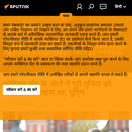
हिन्दी
भारत
हमारे वेबसाईट का प्रदर्शन उत्कृष्ट करने के लिए, अनुकूल प्रासंगिक समाचार उत्पादों
रूस की खबरें
और लक्षित विज्ञापन को दिखाने के लिए, हम अपने और हमारे भागीदारों के वेबसाइटों
से आपके बारे में अवैयक्तिक व्यावसायिक जानकारी एकत्र करते हैं। आप हमारी
रूस की गरमा-गरम खबरें जानें! सबसे रोचक आंतरिक मामलों के
गोपनीयता नीति
में आपके व्यक्तिगत डेटा का इस्तेमाल कैसे किया जाता है, इसकी
विस्तृत रूप में जानकारी प्राप्त कर सकते हैं। तकनीकों के विस्तृत वर्णन प्राप्त करने के
बारे में सूचना, रूस से स्पेशल स्टोरीस और रूसी विशेषज्ञों की प्रमुख
लिए कृपया हमारे
कूकी तथा स्वचालित लॉगिंग नीति
पढ़िए।
वैश्विक मामलों पर मान्यता प्राप्त करें। रूसियों द्वारा जानें रूस का
“स्वीकार करें & बंद करें” बटन पर क्लिक करके आप उपरोक्त लक्ष्य पुरा करने के लिए
सच!
आपके व्यक्तिगत डेटा के प्रसंस्करण की स्पष्ट सहमति प्रदान करते हैं।
आप हमारे
गोपनीयता नीति
में उल्लेखित तरीकों से अपनी सहमति वापस ले सकते हैं।
सोवियत संघ के लोगों ने पूरी दुनिया को
स्वीकार करें & बंद करें
नाज़ीवाद से बचाया था: पुतिन
12:48 09.05.2026