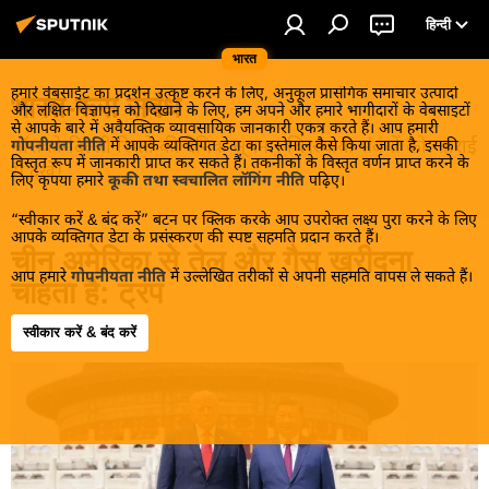
हिन्दी
भारत
हमारे वेबसाईट का प्रदर्शन उत्कृष्ट करने के लिए, अनुकूल प्रासंगिक समाचार उत्पादों
भारत-रूस संबंध
और लक्षित विज्ञापन को दिखाने के लिए, हम अपने और हमारे भागीदारों के वेबसाइटों
से आपके बारे में अवैयक्तिक व्यावसायिक जानकारी एकत्र करते हैं। आप हमारी
मॉसको-दिल्ली रिश्तों की दैनिक सूचना। चिरस्थायी संबंधों को गहराई
गोपनीयता नीति
में आपके व्यक्तिगत डेटा का इस्तेमाल कैसे किया जाता है, इसकी
विस्तृत रूप में जानकारी प्राप्त कर सकते हैं। तकनीकों के विस्तृत वर्णन प्राप्त करने के
से देखें!
लिए कृपया हमारे
कूकी तथा स्वचालित लॉगिंग नीति
पढ़िए।
“स्वीकार करें & बंद करें” बटन पर क्लिक करके आप उपरोक्त लक्ष्य पुरा करने के लिए
आपके व्यक्तिगत डेटा के प्रसंस्करण की स्पष्ट सहमति प्रदान करते हैं।
चीन अमेरिका से तेल और गैस खरीदना
आप हमारे
गोपनीयता नीति
में उल्लेखित तरीकों से अपनी सहमति वापस ले सकते हैं।
चाहता है: ट्रंप
स्वीकार करें & बंद करें
10:29 15.05.2026