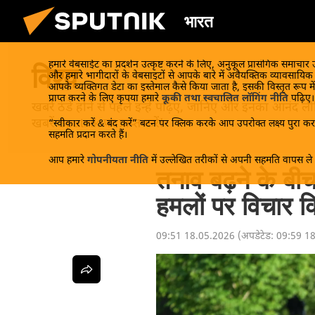
भारत
हमारे वेबसाईट का प्रदर्शन उत्कृष्ट करने के लिए, अनुकूल प्रासंगिक समाचार
विश्व
और हमारे भागीदारों के वेबसाइटों से आपके बारे में अवैयक्तिक व्यावसायि
आपके व्यक्तिगत डेटा का इस्तेमाल कैसे किया जाता है, इसकी विस्तृत रूप में
प्राप्त करने के लिए कृपया हमारे
कूकी तथा स्वचालित लॉगिंग नीति
पढ़िए।
खबरें ठंडे होने से पहले इन्हें पढ़िए, जानिए और इनका आन
खबरें Sputnik पर प्राप्त करें!
“स्वीकार करें & बंद करें” बटन पर क्लिक करके आप उपरोक्त लक्ष्य पुरा करन
सहमति प्रदान करते हैं।
आप हमारे
गोपनीयता नीति
में उल्लेखित तरीकों से अपनी सहमति वापस ले स
तनाव बढ़ने के बी
हमलों पर विचार कि
09:51 18.05.2026
(अपडेटेड:
09:59 1