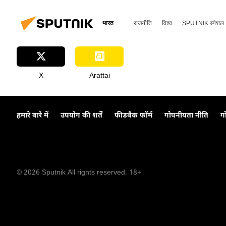
भारत
राजनीति
विश्व
SPUTNIK स्पेशल
X
Arattai
हमारे बारे में
उपयोग की शर्तें
फीडबैक फॉर्म
गोपनीयता नीति
ग
© 2026 Sputnik All rights reserved. 18+