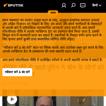
हिन्दी
भारत
हमारे वेबसाईट का प्रदर्शन उत्कृष्ट करने के लिए, अनुकूल प्रासंगिक समाचार उत्पादों
रूस की खबरें
और लक्षित विज्ञापन को दिखाने के लिए, हम अपने और हमारे भागीदारों के वेबसाइटों
से आपके बारे में अवैयक्तिक व्यावसायिक जानकारी एकत्र करते हैं। आप हमारी
रूस की गरमा-गरम खबरें जानें! सबसे रोचक आंतरिक मामलों के
गोपनीयता नीति
में आपके व्यक्तिगत डेटा का इस्तेमाल कैसे किया जाता है, इसकी
विस्तृत रूप में जानकारी प्राप्त कर सकते हैं। तकनीकों के विस्तृत वर्णन प्राप्त करने के
बारे में सूचना, रूस से स्पेशल स्टोरीस और रूसी विशेषज्ञों की प्रमुख
लिए कृपया हमारे
कूकी तथा स्वचालित लॉगिंग नीति
पढ़िए।
वैश्विक मामलों पर मान्यता प्राप्त करें। रूसियों द्वारा जानें रूस का
“स्वीकार करें & बंद करें” बटन पर क्लिक करके आप उपरोक्त लक्ष्य पुरा करने के लिए
सच!
आपके व्यक्तिगत डेटा के प्रसंस्करण की स्पष्ट सहमति प्रदान करते हैं।
आप हमारे
गोपनीयता नीति
में उल्लेखित तरीकों से अपनी सहमति वापस ले सकते हैं।
बीजिंग दौरे से पहले पुतिन ने चीन के लोगों को
स्वीकार करें & बंद करें
किया संबोधित
05:30 19.05.2026