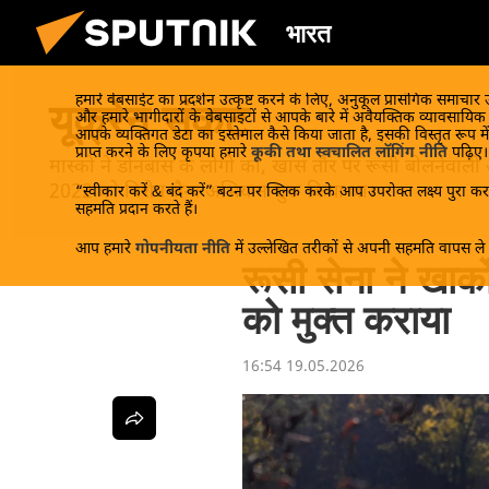
भारत
हमारे वेबसाईट का प्रदर्शन उत्कृष्ट करने के लिए, अनुकूल प्रासंगिक समाचार
यूक्रेन संकट
और हमारे भागीदारों के वेबसाइटों से आपके बारे में अवैयक्तिक व्यावसायि
आपके व्यक्तिगत डेटा का इस्तेमाल कैसे किया जाता है, इसकी विस्तृत रूप में
प्राप्त करने के लिए कृपया हमारे
कूकी तथा स्वचालित लॉगिंग नीति
पढ़िए।
मास्को ने डोनबास के लोगों को, खास तौर पर रूसी बोलनेवाली
2022 को विशेष सैन्य अभियान शुरू किया था।
“स्वीकार करें & बंद करें” बटन पर क्लिक करके आप उपरोक्त लक्ष्य पुरा करन
सहमति प्रदान करते हैं।
आप हमारे
गोपनीयता नीति
में उल्लेखित तरीकों से अपनी सहमति वापस ले स
रूसी सेना ने खार्को
को मुक्त कराया
16:54 19.05.2026