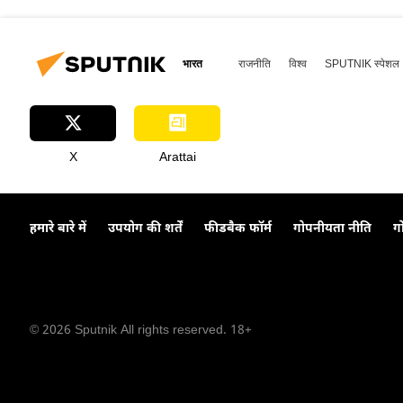
भारत
राजनीति
विश्व
SPUTNIK स्पेशल
X
Arattai
हमारे बारे में
उपयोग की शर्तें
फीडबैक फॉर्म
गोपनीयता नीति
ग
© 2026 Sputnik All rights reserved. 18+