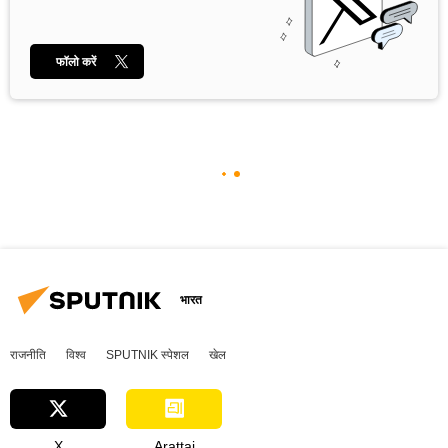
फॉलो करें
भारत
राजनीति
विश्व
SPUTNIK स्पेशल
खेल
X
Arattai