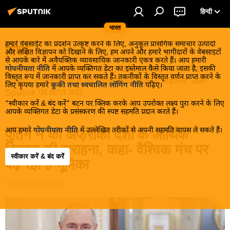
हिन्दी
भारत
हमारे वेबसाईट का प्रदर्शन उत्कृष्ट करने के लिए, अनुकूल प्रासंगिक समाचार उत्पादों
विश्व
और लक्षित विज्ञापन को दिखाने के लिए, हम अपने और हमारे भागीदारों के वेबसाइटों
से आपके बारे में अवैयक्तिक व्यावसायिक जानकारी एकत्र करते हैं। आप हमारी
खबरें ठंडे होने से पहले इन्हें पढ़िए, जानिए और इनका आनंद
गोपनीयता नीति
में आपके व्यक्तिगत डेटा का इस्तेमाल कैसे किया जाता है, इसकी
विस्तृत रूप में जानकारी प्राप्त कर सकते हैं। तकनीकों के विस्तृत वर्णन प्राप्त करने के
लीजिए। देश और विदेश की गरमा गरम तड़कती फड़कती खबरें
लिए कृपया हमारे
कूकी तथा स्वचालित लॉगिंग नीति
पढ़िए।
Sputnik पर प्राप्त करें!
“स्वीकार करें & बंद करें” बटन पर क्लिक करके आप उपरोक्त लक्ष्य पुरा करने के लिए
आपके व्यक्तिगत डेटा के प्रसंस्करण की स्पष्ट सहमति प्रदान करते हैं।
आप हमारे
गोपनीयता नीति
में उल्लेखित तरीकों से अपनी सहमति वापस ले सकते हैं।
पुतिन ने की अफ्रीकी देशों के आर्थिक
विकास की सराहना, कहा- वैश्विक मंच पर
स्वीकार करें & बंद करें
बढ़ रही है भूमिका
12:45 24.05.2026