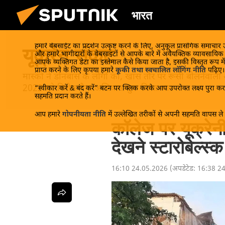
भारत
हमारे वेबसाईट का प्रदर्शन उत्कृष्ट करने के लिए, अनुकूल प्रासंगिक समाचार
यूक्रेन संकट
और हमारे भागीदारों के वेबसाइटों से आपके बारे में अवैयक्तिक व्यावसायि
आपके व्यक्तिगत डेटा का इस्तेमाल कैसे किया जाता है, इसकी विस्तृत रूप में
प्राप्त करने के लिए कृपया हमारे
कूकी तथा स्वचालित लॉगिंग नीति
पढ़िए।
मास्को ने डोनबास के लोगों को, खास तौर पर रूसी बोलनेवाली
2022 को विशेष सैन्य अभियान शुरू किया था।
“स्वीकार करें & बंद करें” बटन पर क्लिक करके आप उपरोक्त लक्ष्य पुरा करन
सहमति प्रदान करते हैं।
आप हमारे
गोपनीयता नीति
में उल्लेखित तरीकों से अपनी सहमति वापस ले स
कॉलेज पर यूक्रे
देखने स्टारोबेल्स्
16:10 24.05.2026
(अपडेटेड:
16:38 2