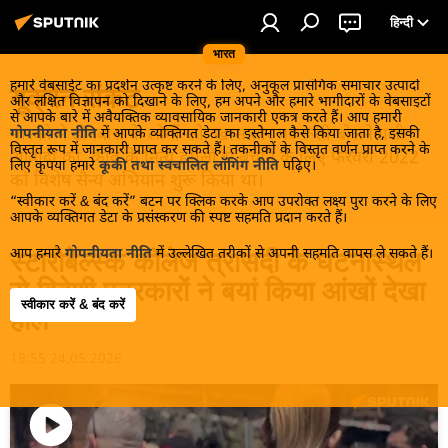
हिन्दी
भारत
हमारे वेबसाईट का प्रदर्शन उत्कृष्ट करने के लिए, अनुकूल प्रासंगिक समाचार उत्पादों
यूक्रेन संकट
और लक्षित विज्ञापन को दिखाने के लिए, हम अपने और हमारे भागीदारों के वेबसाइटों
से आपके बारे में अवैयक्तिक व्यावसायिक जानकारी एकत्र करते हैं। आप हमारी
मास्को ने डोनबास के लोगों को, खास तौर पर रूसी बोलनेवाली
गोपनीयता नीति
में आपके व्यक्तिगत डेटा का इस्तेमाल कैसे किया जाता है, इसकी
विस्तृत रूप में जानकारी प्राप्त कर सकते हैं। तकनीकों के विस्तृत वर्णन प्राप्त करने के
आबादी को, कीव के नित्य हमलों से बचाने के लिए फरवरी 2022
लिए कृपया हमारे
कूकी तथा स्वचालित लॉगिंग नीति
पढ़िए।
को विशेष सैन्य अभियान शुरू किया था।
“स्वीकार करें & बंद करें” बटन पर क्लिक करके आप उपरोक्त लक्ष्य पुरा करने के लिए
आपके व्यक्तिगत डेटा के प्रसंस्करण की स्पष्ट सहमति प्रदान करते हैं।
आप हमारे
गोपनीयता नीति
में उल्लेखित तरीकों से अपनी सहमति वापस ले सकते हैं।
स्टारोबेल्स्क कॉलेज त्रासदी के घटनास्थल
से विदेशी पत्रकारों ने बयां किया आंखों देखा
स्वीकार करें & बंद करें
हाल
19:55 24.05.2026