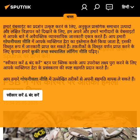
हिन्दी
भारत
हमारे वेबसाईट का प्रदर्शन उत्कृष्ट करने के लिए, अनुकूल प्रासंगिक समाचार उत्पादों
विश्व
और लक्षित विज्ञापन को दिखाने के लिए, हम अपने और हमारे भागीदारों के वेबसाइटों
से आपके बारे में अवैयक्तिक व्यावसायिक जानकारी एकत्र करते हैं। आप हमारी
खबरें ठंडे होने से पहले इन्हें पढ़िए, जानिए और इनका आनंद
गोपनीयता नीति
में आपके व्यक्तिगत डेटा का इस्तेमाल कैसे किया जाता है, इसकी
विस्तृत रूप में जानकारी प्राप्त कर सकते हैं। तकनीकों के विस्तृत वर्णन प्राप्त करने के
लीजिए। देश और विदेश की गरमा गरम तड़कती फड़कती खबरें
लिए कृपया हमारे
कूकी तथा स्वचालित लॉगिंग नीति
पढ़िए।
Sputnik पर प्राप्त करें!
“स्वीकार करें & बंद करें” बटन पर क्लिक करके आप उपरोक्त लक्ष्य पुरा करने के लिए
आपके व्यक्तिगत डेटा के प्रसंस्करण की स्पष्ट सहमति प्रदान करते हैं।
आप हमारे
गोपनीयता नीति
में उल्लेखित तरीकों से अपनी सहमति वापस ले सकते हैं।
FSB ने गैस कैरियर पर आतंकी हमला
नाकाम किया
स्वीकार करें & बंद करें
15:34 25.05.2026