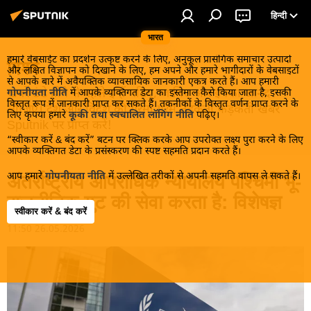
हिन्दी
भारत
हमारे वेबसाईट का प्रदर्शन उत्कृष्ट करने के लिए, अनुकूल प्रासंगिक समाचार उत्पादों
विश्व
और लक्षित विज्ञापन को दिखाने के लिए, हम अपने और हमारे भागीदारों के वेबसाइटों
से आपके बारे में अवैयक्तिक व्यावसायिक जानकारी एकत्र करते हैं। आप हमारी
खबरें ठंडे होने से पहले इन्हें पढ़िए, जानिए और इनका आनंद
गोपनीयता नीति
में आपके व्यक्तिगत डेटा का इस्तेमाल कैसे किया जाता है, इसकी
विस्तृत रूप में जानकारी प्राप्त कर सकते हैं। तकनीकों के विस्तृत वर्णन प्राप्त करने के
लीजिए। देश और विदेश की गरमा गरम तड़कती फड़कती खबरें
लिए कृपया हमारे
कूकी तथा स्वचालित लॉगिंग नीति
पढ़िए।
Sputnik पर प्राप्त करें!
“स्वीकार करें & बंद करें” बटन पर क्लिक करके आप उपरोक्त लक्ष्य पुरा करने के लिए
आपके व्यक्तिगत डेटा के प्रसंस्करण की स्पष्ट सहमति प्रदान करते हैं।
आप हमारे
गोपनीयता नीति
में उल्लेखित तरीकों से अपनी सहमति वापस ले सकते हैं।
अंतर्राष्ट्रीय आपराधिक न्यायालय पश्चिमी भू-
राजनीतिक गुट की सेवा करता है: विशेषज्ञ
स्वीकार करें & बंद करें
11:50 26.05.2026