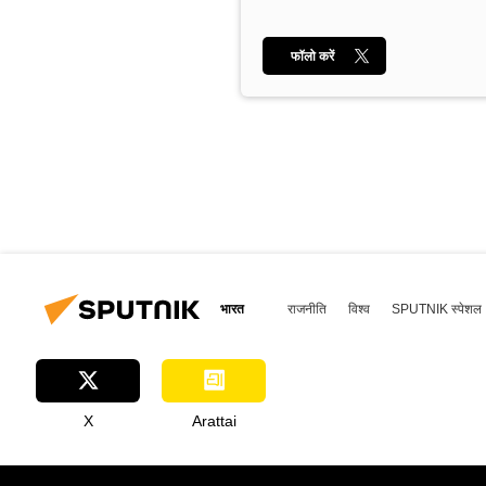
फॉलो करें
भारत
राजनीति
विश्व
SPUTNIK स्पेशल
X
Arattai