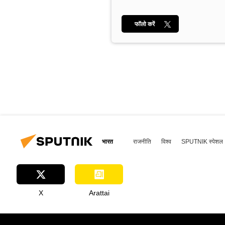
फॉलो करें
भारत
राजनीति
विश्व
SPUTNIK स्पेशल
X
Arattai