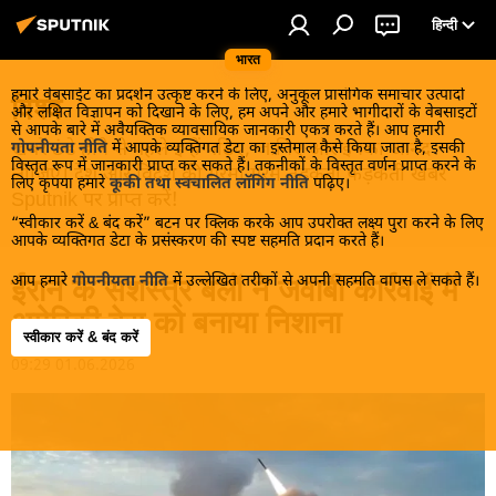
हिन्दी
भारत
हमारे वेबसाईट का प्रदर्शन उत्कृष्ट करने के लिए, अनुकूल प्रासंगिक समाचार उत्पादों
विश्व
और लक्षित विज्ञापन को दिखाने के लिए, हम अपने और हमारे भागीदारों के वेबसाइटों
से आपके बारे में अवैयक्तिक व्यावसायिक जानकारी एकत्र करते हैं। आप हमारी
खबरें ठंडे होने से पहले इन्हें पढ़िए, जानिए और इनका आनंद
गोपनीयता नीति
में आपके व्यक्तिगत डेटा का इस्तेमाल कैसे किया जाता है, इसकी
विस्तृत रूप में जानकारी प्राप्त कर सकते हैं। तकनीकों के विस्तृत वर्णन प्राप्त करने के
लीजिए। देश और विदेश की गरमा गरम तड़कती फड़कती खबरें
लिए कृपया हमारे
कूकी तथा स्वचालित लॉगिंग नीति
पढ़िए।
Sputnik पर प्राप्त करें!
“स्वीकार करें & बंद करें” बटन पर क्लिक करके आप उपरोक्त लक्ष्य पुरा करने के लिए
आपके व्यक्तिगत डेटा के प्रसंस्करण की स्पष्ट सहमति प्रदान करते हैं।
आप हमारे
गोपनीयता नीति
में उल्लेखित तरीकों से अपनी सहमति वापस ले सकते हैं।
ईरान के सशस्त्र बलों ने जवाबी कार्रवाई में
अमेरिकी बेस को बनाया निशाना
स्वीकार करें & बंद करें
09:29 01.06.2026