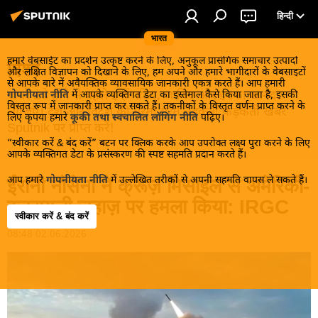
हिन्दी
भारत
हमारे वेबसाईट का प्रदर्शन उत्कृष्ट करने के लिए, अनुकूल प्रासंगिक समाचार उत्पादों
विश्व
और लक्षित विज्ञापन को दिखाने के लिए, हम अपने और हमारे भागीदारों के वेबसाइटों
से आपके बारे में अवैयक्तिक व्यावसायिक जानकारी एकत्र करते हैं। आप हमारी
खबरें ठंडे होने से पहले इन्हें पढ़िए, जानिए और इनका आनंद
गोपनीयता नीति
में आपके व्यक्तिगत डेटा का इस्तेमाल कैसे किया जाता है, इसकी
विस्तृत रूप में जानकारी प्राप्त कर सकते हैं। तकनीकों के विस्तृत वर्णन प्राप्त करने के
लीजिए। देश और विदेश की गरमा गरम तड़कती फड़कती खबरें
लिए कृपया हमारे
कूकी तथा स्वचालित लॉगिंग नीति
पढ़िए।
Sputnik पर प्राप्त करें!
“स्वीकार करें & बंद करें” बटन पर क्लिक करके आप उपरोक्त लक्ष्य पुरा करने के लिए
आपके व्यक्तिगत डेटा के प्रसंस्करण की स्पष्ट सहमति प्रदान करते हैं।
आप हमारे
गोपनीयता नीति
में उल्लेखित तरीकों से अपनी सहमति वापस ले सकते हैं।
ईरानी नौसेना ने क्रूज़ मिसाइल से अमेरिकी-
इज़रायली जहाज़ पर हमला किया: IRGC
स्वीकार करें & बंद करें
08:48 02.06.2026