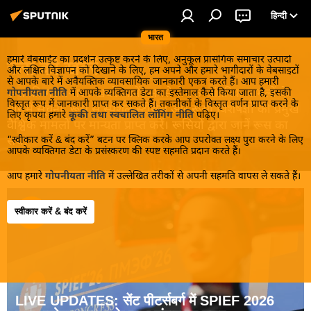
हिन्दी
भारत
हमारे वेबसाईट का प्रदर्शन उत्कृष्ट करने के लिए, अनुकूल प्रासंगिक समाचार उत्पादों
रूस की खबरें
और लक्षित विज्ञापन को दिखाने के लिए, हम अपने और हमारे भागीदारों के वेबसाइटों
से आपके बारे में अवैयक्तिक व्यावसायिक जानकारी एकत्र करते हैं। आप हमारी
रूस की गरमा-गरम खबरें जानें! सबसे रोचक आंतरिक मामलों के
गोपनीयता नीति
में आपके व्यक्तिगत डेटा का इस्तेमाल कैसे किया जाता है, इसकी
विस्तृत रूप में जानकारी प्राप्त कर सकते हैं। तकनीकों के विस्तृत वर्णन प्राप्त करने के
बारे में सूचना, रूस से स्पेशल स्टोरीस और रूसी विशेषज्ञों की प्रमुख
लिए कृपया हमारे
कूकी तथा स्वचालित लॉगिंग नीति
पढ़िए।
वैश्विक मामलों पर मान्यता प्राप्त करें। रूसियों द्वारा जानें रूस का
“स्वीकार करें & बंद करें” बटन पर क्लिक करके आप उपरोक्त लक्ष्य पुरा करने के लिए
सच!
आपके व्यक्तिगत डेटा के प्रसंस्करण की स्पष्ट सहमति प्रदान करते हैं।
आप हमारे
गोपनीयता नीति
में उल्लेखित तरीकों से अपनी सहमति वापस ले सकते हैं।
स्वीकार करें & बंद करें
LIVE UPDATES: सेंट पीटर्सबर्ग में SPIEF 2026