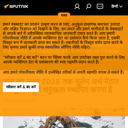
हिन्दी
भारत
हमारे वेबसाईट का प्रदर्शन उत्कृष्ट करने के लिए, अनुकूल प्रासंगिक समाचार उत्पादों
रूस की खबरें
और लक्षित विज्ञापन को दिखाने के लिए, हम अपने और हमारे भागीदारों के वेबसाइटों
से आपके बारे में अवैयक्तिक व्यावसायिक जानकारी एकत्र करते हैं। आप हमारी
रूस की गरमा-गरम खबरें जानें! सबसे रोचक आंतरिक मामलों के
गोपनीयता नीति
में आपके व्यक्तिगत डेटा का इस्तेमाल कैसे किया जाता है, इसकी
विस्तृत रूप में जानकारी प्राप्त कर सकते हैं। तकनीकों के विस्तृत वर्णन प्राप्त करने के
बारे में सूचना, रूस से स्पेशल स्टोरीस और रूसी विशेषज्ञों की प्रमुख
लिए कृपया हमारे
कूकी तथा स्वचालित लॉगिंग नीति
पढ़िए।
वैश्विक मामलों पर मान्यता प्राप्त करें। रूसियों द्वारा जानें रूस का
“स्वीकार करें & बंद करें” बटन पर क्लिक करके आप उपरोक्त लक्ष्य पुरा करने के लिए
सच!
आपके व्यक्तिगत डेटा के प्रसंस्करण की स्पष्ट सहमति प्रदान करते हैं।
आप हमारे
गोपनीयता नीति
में उल्लेखित तरीकों से अपनी सहमति वापस ले सकते हैं।
रूस का लक्ष्य 2028 तक दुर्लभ अर्थ मेटल
स्वीकार करें & बंद करें
की पूर्ण आपूर्ति श्रृंखला स्थापित करना है
17:42 04.06.2026