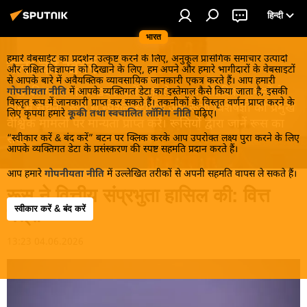
हिन्दी
भारत
हमारे वेबसाईट का प्रदर्शन उत्कृष्ट करने के लिए, अनुकूल प्रासंगिक समाचार उत्पादों
रूस की खबरें
और लक्षित विज्ञापन को दिखाने के लिए, हम अपने और हमारे भागीदारों के वेबसाइटों
से आपके बारे में अवैयक्तिक व्यावसायिक जानकारी एकत्र करते हैं। आप हमारी
रूस की गरमा-गरम खबरें जानें! सबसे रोचक आंतरिक मामलों के
गोपनीयता नीति
में आपके व्यक्तिगत डेटा का इस्तेमाल कैसे किया जाता है, इसकी
विस्तृत रूप में जानकारी प्राप्त कर सकते हैं। तकनीकों के विस्तृत वर्णन प्राप्त करने के
बारे में सूचना, रूस से स्पेशल स्टोरीस और रूसी विशेषज्ञों की प्रमुख
लिए कृपया हमारे
कूकी तथा स्वचालित लॉगिंग नीति
पढ़िए।
वैश्विक मामलों पर मान्यता प्राप्त करें। रूसियों द्वारा जानें रूस का
“स्वीकार करें & बंद करें” बटन पर क्लिक करके आप उपरोक्त लक्ष्य पुरा करने के लिए
सच!
आपके व्यक्तिगत डेटा के प्रसंस्करण की स्पष्ट सहमति प्रदान करते हैं।
आप हमारे
गोपनीयता नीति
में उल्लेखित तरीकों से अपनी सहमति वापस ले सकते हैं।
रूस ने वित्तीय संप्रभुता हासिल की: वित्त
स्वीकार करें & बंद करें
मंत्री
13:23 04.06.2026