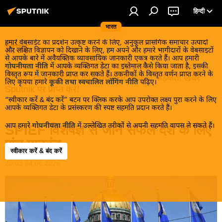
हिन्दी
भारत
हमारे वेबसाईट का प्रदर्शन उत्कृष्ट करने के लिए, अनुकूल प्रासंगिक समाचार उत्पादों
विश्व
और लक्षित विज्ञापन को दिखाने के लिए, हम अपने और हमारे भागीदारों के वेबसाइटों
से आपके बारे में अवैयक्तिक व्यावसायिक जानकारी एकत्र करते हैं। आप हमारी
खबरें ठंडे होने से पहले इन्हें पढ़िए, जानिए और इनका आनंद
गोपनीयता नीति
में आपके व्यक्तिगत डेटा का इस्तेमाल कैसे किया जाता है, इसकी
विस्तृत रूप में जानकारी प्राप्त कर सकते हैं। तकनीकों के विस्तृत वर्णन प्राप्त करने के
लीजिए। देश और विदेश की गरमा गरम तड़कती फड़कती खबरें
लिए कृपया हमारे
कूकी तथा स्वचालित लॉगिंग नीति
पढ़िए।
Sputnik पर प्राप्त करें!
“स्वीकार करें & बंद करें” बटन पर क्लिक करके आप उपरोक्त लक्ष्य पुरा करने के लिए
आपके व्यक्तिगत डेटा के प्रसंस्करण की स्पष्ट सहमति प्रदान करते हैं।
आप हमारे
गोपनीयता नीति
में उल्लेखित तरीकों से अपनी सहमति वापस ले सकते हैं।
SPIEF विशेषज्ञ से जानें सफल देश के लिए
पांच मानदंड
स्वीकार करें & बंद करें
20:03 04.06.2026