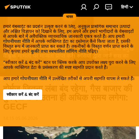
हिन्दी
भारत
हमारे वेबसाईट का प्रदर्शन उत्कृष्ट करने के लिए, अनुकूल प्रासंगिक समाचार उत्पादों
रूस की खबरें
और लक्षित विज्ञापन को दिखाने के लिए, हम अपने और हमारे भागीदारों के वेबसाइटों
से आपके बारे में अवैयक्तिक व्यावसायिक जानकारी एकत्र करते हैं। आप हमारी
रूस की गरमा-गरम खबरें जानें! सबसे रोचक आंतरिक मामलों के
गोपनीयता नीति
में आपके व्यक्तिगत डेटा का इस्तेमाल कैसे किया जाता है, इसकी
विस्तृत रूप में जानकारी प्राप्त कर सकते हैं। तकनीकों के विस्तृत वर्णन प्राप्त करने के
बारे में सूचना, रूस से स्पेशल स्टोरीस और रूसी विशेषज्ञों की प्रमुख
लिए कृपया हमारे
कूकी तथा स्वचालित लॉगिंग नीति
पढ़िए।
वैश्विक मामलों पर मान्यता प्राप्त करें। रूसियों द्वारा जानें रूस का
“स्वीकार करें & बंद करें” बटन पर क्लिक करके आप उपरोक्त लक्ष्य पुरा करने के लिए
सच!
आपके व्यक्तिगत डेटा के प्रसंस्करण की स्पष्ट सहमति प्रदान करते हैं।
आप हमारे
गोपनीयता नीति
में उल्लेखित तरीकों से अपनी सहमति वापस ले सकते हैं।
होर्मुज जितना लंबा बंद रहेगा, गैस बाजार की
स्वीकार करें & बंद करें
पुनर्प्राप्ति में उतना ही अधिक समय लगेगा:
GECF
14:15 05.06.2026