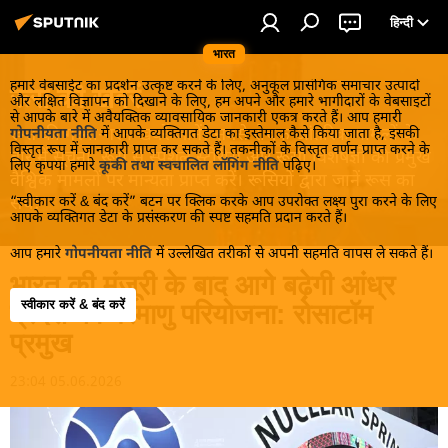
हिन्दी
भारत
हमारे वेबसाईट का प्रदर्शन उत्कृष्ट करने के लिए, अनुकूल प्रासंगिक समाचार उत्पादों
रूस की खबरें
और लक्षित विज्ञापन को दिखाने के लिए, हम अपने और हमारे भागीदारों के वेबसाइटों
से आपके बारे में अवैयक्तिक व्यावसायिक जानकारी एकत्र करते हैं। आप हमारी
रूस की गरमा-गरम खबरें जानें! सबसे रोचक आंतरिक मामलों के
गोपनीयता नीति
में आपके व्यक्तिगत डेटा का इस्तेमाल कैसे किया जाता है, इसकी
विस्तृत रूप में जानकारी प्राप्त कर सकते हैं। तकनीकों के विस्तृत वर्णन प्राप्त करने के
बारे में सूचना, रूस से स्पेशल स्टोरीस और रूसी विशेषज्ञों की प्रमुख
लिए कृपया हमारे
कूकी तथा स्वचालित लॉगिंग नीति
पढ़िए।
वैश्विक मामलों पर मान्यता प्राप्त करें। रूसियों द्वारा जानें रूस का
“स्वीकार करें & बंद करें” बटन पर क्लिक करके आप उपरोक्त लक्ष्य पुरा करने के लिए
सच!
आपके व्यक्तिगत डेटा के प्रसंस्करण की स्पष्ट सहमति प्रदान करते हैं।
आप हमारे
गोपनीयता नीति
में उल्लेखित तरीकों से अपनी सहमति वापस ले सकते हैं।
भारत की मंजूरी के बाद आगे बढ़ेगी आंध्र
स्वीकार करें & बंद करें
प्रदेश की परमाणु परियोजना: रोसाटॉम
प्रमुख
23:04 05.06.2026