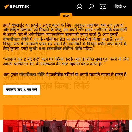
हिन्दी
भारत
हमारे वेबसाईट का प्रदर्शन उत्कृष्ट करने के लिए, अनुकूल प्रासंगिक समाचार उत्पादों
विश्व
और लक्षित विज्ञापन को दिखाने के लिए, हम अपने और हमारे भागीदारों के वेबसाइटों
से आपके बारे में अवैयक्तिक व्यावसायिक जानकारी एकत्र करते हैं। आप हमारी
खबरें ठंडे होने से पहले इन्हें पढ़िए, जानिए और इनका आनंद
गोपनीयता नीति
में आपके व्यक्तिगत डेटा का इस्तेमाल कैसे किया जाता है, इसकी
विस्तृत रूप में जानकारी प्राप्त कर सकते हैं। तकनीकों के विस्तृत वर्णन प्राप्त करने के
लीजिए। देश और विदेश की गरमा गरम तड़कती फड़कती खबरें
लिए कृपया हमारे
कूकी तथा स्वचालित लॉगिंग नीति
पढ़िए।
Sputnik पर प्राप्त करें!
“स्वीकार करें & बंद करें” बटन पर क्लिक करके आप उपरोक्त लक्ष्य पुरा करने के लिए
आपके व्यक्तिगत डेटा के प्रसंस्करण की स्पष्ट सहमति प्रदान करते हैं।
आप हमारे
गोपनीयता नीति
में उल्लेखित तरीकों से अपनी सहमति वापस ले सकते हैं।
अफ़ग़ानिस्तान ने रूस से औद्योगिक विशेषज्ञ
भेजने का अनुरोध किया: रिपोर्ट
स्वीकार करें & बंद करें
15:08 10.06.2026