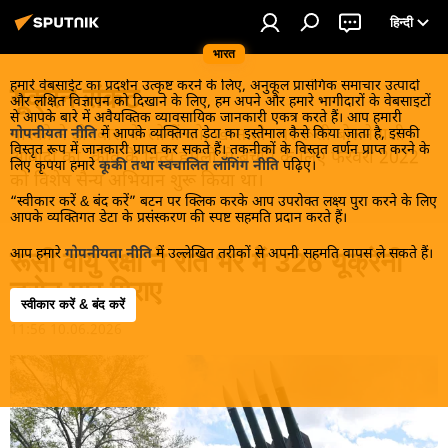
हिन्दी
भारत
हमारे वेबसाईट का प्रदर्शन उत्कृष्ट करने के लिए, अनुकूल प्रासंगिक समाचार उत्पादों
यूक्रेन संकट
और लक्षित विज्ञापन को दिखाने के लिए, हम अपने और हमारे भागीदारों के वेबसाइटों
से आपके बारे में अवैयक्तिक व्यावसायिक जानकारी एकत्र करते हैं। आप हमारी
मास्को ने डोनबास के लोगों को, खास तौर पर रूसी बोलनेवाली
गोपनीयता नीति
में आपके व्यक्तिगत डेटा का इस्तेमाल कैसे किया जाता है, इसकी
विस्तृत रूप में जानकारी प्राप्त कर सकते हैं। तकनीकों के विस्तृत वर्णन प्राप्त करने के
आबादी को, कीव के नित्य हमलों से बचाने के लिए फरवरी 2022
लिए कृपया हमारे
कूकी तथा स्वचालित लॉगिंग नीति
पढ़िए।
को विशेष सैन्य अभियान शुरू किया था।
“स्वीकार करें & बंद करें” बटन पर क्लिक करके आप उपरोक्त लक्ष्य पुरा करने के लिए
आपके व्यक्तिगत डेटा के प्रसंस्करण की स्पष्ट सहमति प्रदान करते हैं।
आप हमारे
गोपनीयता नीति
में उल्लेखित तरीकों से अपनी सहमति वापस ले सकते हैं।
रूसी वायु रक्षा ने रात भर में 326 यूक्रेनी
ड्रोन मार गिराए
स्वीकार करें & बंद करें
11:56 10.06.2026