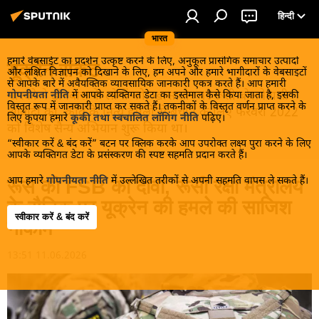
हिन्दी
भारत
हमारे वेबसाईट का प्रदर्शन उत्कृष्ट करने के लिए, अनुकूल प्रासंगिक समाचार उत्पादों
यूक्रेन संकट
और लक्षित विज्ञापन को दिखाने के लिए, हम अपने और हमारे भागीदारों के वेबसाइटों
से आपके बारे में अवैयक्तिक व्यावसायिक जानकारी एकत्र करते हैं। आप हमारी
मास्को ने डोनबास के लोगों को, खास तौर पर रूसी बोलनेवाली
गोपनीयता नीति
में आपके व्यक्तिगत डेटा का इस्तेमाल कैसे किया जाता है, इसकी
विस्तृत रूप में जानकारी प्राप्त कर सकते हैं। तकनीकों के विस्तृत वर्णन प्राप्त करने के
आबादी को, कीव के नित्य हमलों से बचाने के लिए फरवरी 2022
लिए कृपया हमारे
कूकी तथा स्वचालित लॉगिंग नीति
पढ़िए।
को विशेष सैन्य अभियान शुरू किया था।
“स्वीकार करें & बंद करें” बटन पर क्लिक करके आप उपरोक्त लक्ष्य पुरा करने के लिए
आपके व्यक्तिगत डेटा के प्रसंस्करण की स्पष्ट सहमति प्रदान करते हैं।
आप हमारे
गोपनीयता नीति
में उल्लेखित तरीकों से अपनी सहमति वापस ले सकते हैं।
रूस की FSB का दावा, रूसी रक्षा मंत्रालय
के सैनिक पर यूक्रेन की हमले की साजिश
स्वीकार करें & बंद करें
नाकाम
13:51 11.06.2026