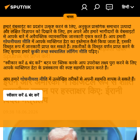
हिन्दी
भारत
हमारे वेबसाईट का प्रदर्शन उत्कृष्ट करने के लिए, अनुकूल प्रासंगिक समाचार उत्पादों
विश्व
और लक्षित विज्ञापन को दिखाने के लिए, हम अपने और हमारे भागीदारों के वेबसाइटों
से आपके बारे में अवैयक्तिक व्यावसायिक जानकारी एकत्र करते हैं। आप हमारी
खबरें ठंडे होने से पहले इन्हें पढ़िए, जानिए और इनका आनंद
गोपनीयता नीति
में आपके व्यक्तिगत डेटा का इस्तेमाल कैसे किया जाता है, इसकी
विस्तृत रूप में जानकारी प्राप्त कर सकते हैं। तकनीकों के विस्तृत वर्णन प्राप्त करने के
लीजिए। देश और विदेश की गरमा गरम तड़कती फड़कती खबरें
लिए कृपया हमारे
कूकी तथा स्वचालित लॉगिंग नीति
पढ़िए।
Sputnik पर प्राप्त करें!
“स्वीकार करें & बंद करें” बटन पर क्लिक करके आप उपरोक्त लक्ष्य पुरा करने के लिए
आपके व्यक्तिगत डेटा के प्रसंस्करण की स्पष्ट सहमति प्रदान करते हैं।
आप हमारे
गोपनीयता नीति
में उल्लेखित तरीकों से अपनी सहमति वापस ले सकते हैं।
ईरान और अमेरिका ने डिजिटल रूप से शांति
समझौता ज्ञापन पर हस्ताक्षर किए: ईरानी
स्वीकार करें & बंद करें
विदेश मंत्रालय
09:38 18.06.2026