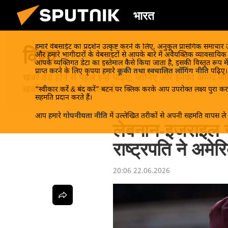
भारत
हमारे वेबसाईट का प्रदर्शन उत्कृष्ट करने के लिए, अनुकूल प्रासंगिक समाचार
विश्व
और हमारे भागीदारों के वेबसाइटों से आपके बारे में अवैयक्तिक व्यावसायि
आपके व्यक्तिगत डेटा का इस्तेमाल कैसे किया जाता है, इसकी विस्तृत रूप में
प्राप्त करने के लिए कृपया हमारे
कूकी तथा स्वचालित लॉगिंग नीति
पढ़िए।
खबरें ठंडे होने से पहले इन्हें पढ़िए, जानिए और इनका आन
खबरें Sputnik पर प्राप्त करें!
“स्वीकार करें & बंद करें” बटन पर क्लिक करके आप उपरोक्त लक्ष्य पुरा करन
सहमति प्रदान करते हैं।
आप हमारे
गोपनीयता नीति
में उल्लेखित तरीकों से अपनी सहमति वापस ले स
लेबनान-इजराइल सं
राष्ट्रपति ने अमेर
20:06 22.06.2026