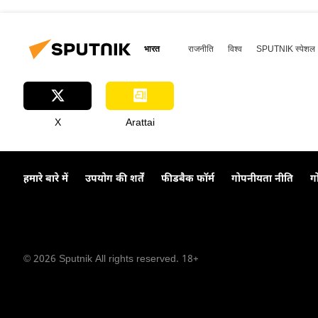
भारत
राजनीति
विश्व
SPUTNIK स्पेशल
X
Arattai
हमारे बारे में
उपयोग की शर्तें
फीडबैक फॉर्म
गोपनीयता नीति
ग
© 2026 Sputnik All rights reserved. 18+