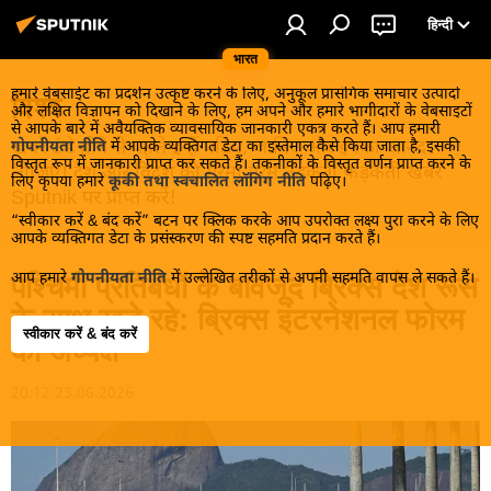
हिन्दी
भारत
हमारे वेबसाईट का प्रदर्शन उत्कृष्ट करने के लिए, अनुकूल प्रासंगिक समाचार उत्पादों
विश्व
और लक्षित विज्ञापन को दिखाने के लिए, हम अपने और हमारे भागीदारों के वेबसाइटों
से आपके बारे में अवैयक्तिक व्यावसायिक जानकारी एकत्र करते हैं। आप हमारी
खबरें ठंडे होने से पहले इन्हें पढ़िए, जानिए और इनका आनंद
गोपनीयता नीति
में आपके व्यक्तिगत डेटा का इस्तेमाल कैसे किया जाता है, इसकी
विस्तृत रूप में जानकारी प्राप्त कर सकते हैं। तकनीकों के विस्तृत वर्णन प्राप्त करने के
लीजिए। देश और विदेश की गरमा गरम तड़कती फड़कती खबरें
लिए कृपया हमारे
कूकी तथा स्वचालित लॉगिंग नीति
पढ़िए।
Sputnik पर प्राप्त करें!
“स्वीकार करें & बंद करें” बटन पर क्लिक करके आप उपरोक्त लक्ष्य पुरा करने के लिए
आपके व्यक्तिगत डेटा के प्रसंस्करण की स्पष्ट सहमति प्रदान करते हैं।
आप हमारे
गोपनीयता नीति
में उल्लेखित तरीकों से अपनी सहमति वापस ले सकते हैं।
पश्चिमी प्रतिबंधों के बावजूद ब्रिक्स देश रूस
के साथ खड़े रहे: ब्रिक्स इंटरनेशनल फोरम
स्वीकार करें & बंद करें
की अध्यक्ष
20:12 23.06.2026