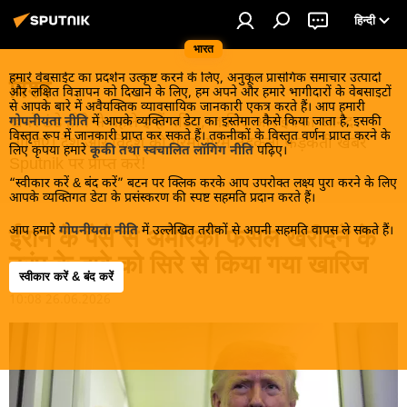
हिन्दी
भारत
हमारे वेबसाईट का प्रदर्शन उत्कृष्ट करने के लिए, अनुकूल प्रासंगिक समाचार उत्पादों
विश्व
और लक्षित विज्ञापन को दिखाने के लिए, हम अपने और हमारे भागीदारों के वेबसाइटों
से आपके बारे में अवैयक्तिक व्यावसायिक जानकारी एकत्र करते हैं। आप हमारी
खबरें ठंडे होने से पहले इन्हें पढ़िए, जानिए और इनका आनंद
गोपनीयता नीति
में आपके व्यक्तिगत डेटा का इस्तेमाल कैसे किया जाता है, इसकी
विस्तृत रूप में जानकारी प्राप्त कर सकते हैं। तकनीकों के विस्तृत वर्णन प्राप्त करने के
लीजिए। देश और विदेश की गरमा गरम तड़कती फड़कती खबरें
लिए कृपया हमारे
कूकी तथा स्वचालित लॉगिंग नीति
पढ़िए।
Sputnik पर प्राप्त करें!
“स्वीकार करें & बंद करें” बटन पर क्लिक करके आप उपरोक्त लक्ष्य पुरा करने के लिए
आपके व्यक्तिगत डेटा के प्रसंस्करण की स्पष्ट सहमति प्रदान करते हैं।
आप हमारे
गोपनीयता नीति
में उल्लेखित तरीकों से अपनी सहमति वापस ले सकते हैं।
ईरान के पैसे से अमेरिकी फसल खरीदने के
ट्रंप के दावे को सिरे से किया गया खारिज
स्वीकार करें & बंद करें
10:08 26.06.2026