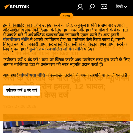
हिन्दी
भारत
हमारे वेबसाईट का प्रदर्शन उत्कृष्ट करने के लिए, अनुकूल प्रासंगिक समाचार उत्पादों
यूक्रेन संकट
और लक्षित विज्ञापन को दिखाने के लिए, हम अपने और हमारे भागीदारों के वेबसाइटों
से आपके बारे में अवैयक्तिक व्यावसायिक जानकारी एकत्र करते हैं। आप हमारी
मास्को ने डोनबास के लोगों को, खास तौर पर रूसी बोलनेवाली
गोपनीयता नीति
में आपके व्यक्तिगत डेटा का इस्तेमाल कैसे किया जाता है, इसकी
विस्तृत रूप में जानकारी प्राप्त कर सकते हैं। तकनीकों के विस्तृत वर्णन प्राप्त करने के
आबादी को, कीव के नित्य हमलों से बचाने के लिए फरवरी 2022
लिए कृपया हमारे
कूकी तथा स्वचालित लॉगिंग नीति
पढ़िए।
को विशेष सैन्य अभियान शुरू किया था।
“स्वीकार करें & बंद करें” बटन पर क्लिक करके आप उपरोक्त लक्ष्य पुरा करने के लिए
आपके व्यक्तिगत डेटा के प्रसंस्करण की स्पष्ट सहमति प्रदान करते हैं।
आप हमारे
गोपनीयता नीति
में उल्लेखित तरीकों से अपनी सहमति वापस ले सकते हैं।
रूस के रोस्तोव के पास युद्ध स्मारक म्यूजियम
पर यूक्रेनी ड्रोन हमला, 12 घायल;
स्वीकार करें & बंद करें
आतंकवाद का केस दर्ज
19:57 27.06.2026