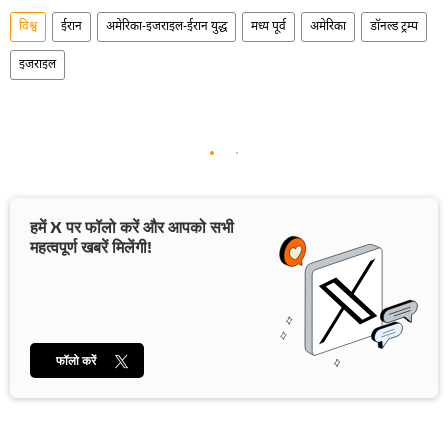
विश्व
ईरान
अमेरिका-इजराइल-ईरान युद्ध
मध्य पूर्व
अमेरिका
डॉनल्ड ट्रम्प
इजराइल
हमें X पर फॉलो करें और आपको सभी
महत्वपूर्ण खबरें मिलेंगी!
फॉलो करें