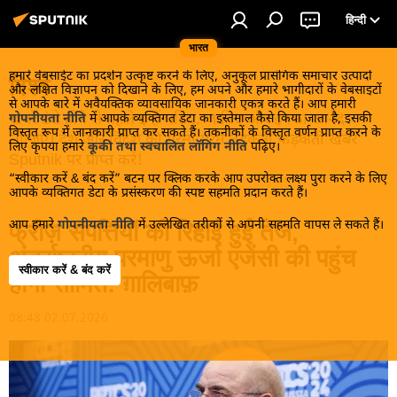
हिन्दी
भारत
हमारे वेबसाईट का प्रदर्शन उत्कृष्ट करने के लिए, अनुकूल प्रासंगिक समाचार उत्पादों
विश्व
और लक्षित विज्ञापन को दिखाने के लिए, हम अपने और हमारे भागीदारों के वेबसाइटों
से आपके बारे में अवैयक्तिक व्यावसायिक जानकारी एकत्र करते हैं। आप हमारी
खबरें ठंडे होने से पहले इन्हें पढ़िए, जानिए और इनका आनंद
गोपनीयता नीति
में आपके व्यक्तिगत डेटा का इस्तेमाल कैसे किया जाता है, इसकी
विस्तृत रूप में जानकारी प्राप्त कर सकते हैं। तकनीकों के विस्तृत वर्णन प्राप्त करने के
लीजिए। देश और विदेश की गरमा गरम तड़कती फड़कती खबरें
लिए कृपया हमारे
कूकी तथा स्वचालित लॉगिंग नीति
पढ़िए।
Sputnik पर प्राप्त करें!
“स्वीकार करें & बंद करें” बटन पर क्लिक करके आप उपरोक्त लक्ष्य पुरा करने के लिए
आपके व्यक्तिगत डेटा के प्रसंस्करण की स्पष्ट सहमति प्रदान करते हैं।
आप हमारे
गोपनीयता नीति
में उल्लेखित तरीकों से अपनी सहमति वापस ले सकते हैं।
फ्रीज़ संपत्तियों की रिहाई हुई तेज,
अंतर्राष्ट्रीय परमाणु ऊर्जा एजेंसी की पहुंच
स्वीकार करें & बंद करें
होगी सीमित: ग़ालिबाफ़
08:48 02.07.2026