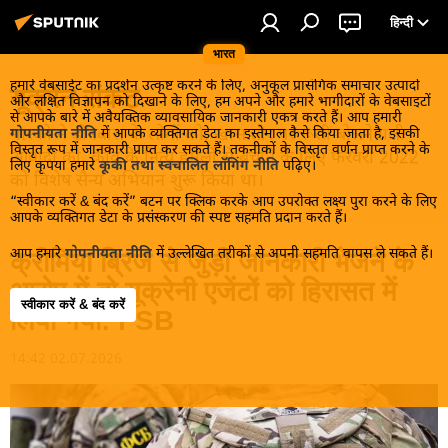
हिन्दी
भारत
हमारे वेबसाईट का प्रदर्शन उत्कृष्ट करने के लिए, अनुकूल प्रासंगिक समाचार उत्पादों
यूक्रेन संकट
और लक्षित विज्ञापन को दिखाने के लिए, हम अपने और हमारे भागीदारों के वेबसाइटों
से आपके बारे में अवैयक्तिक व्यावसायिक जानकारी एकत्र करते हैं। आप हमारी
मास्को ने डोनबास के लोगों को, खास तौर पर रूसी बोलनेवाली
गोपनीयता नीति
में आपके व्यक्तिगत डेटा का इस्तेमाल कैसे किया जाता है, इसकी
विस्तृत रूप में जानकारी प्राप्त कर सकते हैं। तकनीकों के विस्तृत वर्णन प्राप्त करने के
आबादी को, कीव के नित्य हमलों से बचाने के लिए फरवरी 2022
लिए कृपया हमारे
कूकी तथा स्वचालित लॉगिंग नीति
पढ़िए।
को विशेष सैन्य अभियान शुरू किया था।
“स्वीकार करें & बंद करें” बटन पर क्लिक करके आप उपरोक्त लक्ष्य पुरा करने के लिए
आपके व्यक्तिगत डेटा के प्रसंस्करण की स्पष्ट सहमति प्रदान करते हैं।
आप हमारे
गोपनीयता नीति
में उल्लेखित तरीकों से अपनी सहमति वापस ले सकते हैं।
क्रीमिया ब्रिज से जुड़ी जानकारी भेजने के
आरोप में दो यूक्रेनी एजेंटों को हिरासत में
स्वीकार करें & बंद करें
लिया गया: FSB
14:42 02.07.2026