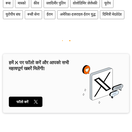
रूस
मास्को
कीव
व्लादिमीर पुतिन
वोलोडिमिर ज़ेलेंस्की
यूरोप
यूरोपीय संघ
रूसी सेना
ईरान
अमेरिका-इजराइल-ईरान युद्ध
दिमित्री मेदवेदेव
हमें X पर फॉलो करें और आपको सभी
महत्वपूर्ण खबरें मिलेंगी!
फॉलो करें