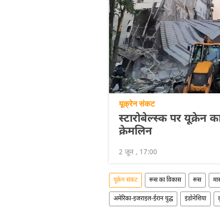
यूक्रेन संकट
स्टारोबेल्स्क पर यूक्र
क्रेमलिन
2 जून , 17:00
यूक्रेन संकट
रूस का विकास
रूस
मा
अमेरिका-इजराइल-ईरान युद्ध
इंडोनेशिया