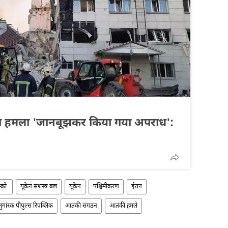
ेन का हमला 'जानबूझकर किया गया अपराध':
स्को
यूक्रेन सशस्त्र बल
यूक्रेन
पश्चिमीकरण
ईरान
लुगांस्क पीपुल्स रिपब्लिक
आतंकी संगठन
आतंकी हमले