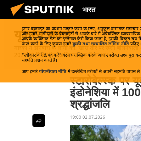
भारत
हमारे वेबसाईट का प्रदर्शन उत्कृष्ट करने के लिए, अनुकूल प्रासंगिक समाचार
यूक्रेन संकट
और हमारे भागीदारों के वेबसाइटों से आपके बारे में अवैयक्तिक व्यावसायि
आपके व्यक्तिगत डेटा का इस्तेमाल कैसे किया जाता है, इसकी विस्तृत रूप में
प्राप्त करने के लिए कृपया हमारे
कूकी तथा स्वचालित लॉगिंग नीति
पढ़िए।
मास्को ने डोनबास के लोगों को, खास तौर पर रूसी बोलनेवाली
2022 को विशेष सैन्य अभियान शुरू किया था।
“स्वीकार करें & बंद करें” बटन पर क्लिक करके आप उपरोक्त लक्ष्य पुरा करन
सहमति प्रदान करते हैं।
आप हमारे
गोपनीयता नीति
में उल्लेखित तरीकों से अपनी सहमति वापस ले स
स्टारोबेल्स्क पर य
इंडोनेशिया में 100 
श्रद्धांजलि
19:00 02.07.2026