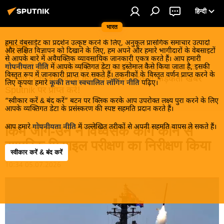
हिन्दी
भारत
हमारे वेबसाईट का प्रदर्शन उत्कृष्ट करने के लिए, अनुकूल प्रासंगिक समाचार उत्पादों
विश्व
और लक्षित विज्ञापन को दिखाने के लिए, हम अपने और हमारे भागीदारों के वेबसाइटों
से आपके बारे में अवैयक्तिक व्यावसायिक जानकारी एकत्र करते हैं। आप हमारी
खबरें ठंडे होने से पहले इन्हें पढ़िए, जानिए और इनका आनंद
गोपनीयता नीति
में आपके व्यक्तिगत डेटा का इस्तेमाल कैसे किया जाता है, इसकी
विस्तृत रूप में जानकारी प्राप्त कर सकते हैं। तकनीकों के विस्तृत वर्णन प्राप्त करने के
लीजिए। देश और विदेश की गरमा गरम तड़कती फड़कती खबरें
लिए कृपया हमारे
कूकी तथा स्वचालित लॉगिंग नीति
पढ़िए।
Sputnik पर प्राप्त करें!
“स्वीकार करें & बंद करें” बटन पर क्लिक करके आप उपरोक्त लक्ष्य पुरा करने के लिए
आपके व्यक्तिगत डेटा के प्रसंस्करण की स्पष्ट सहमति प्रदान करते हैं।
आप हमारे
गोपनीयता नीति
में उल्लेखित तरीकों से अपनी सहमति वापस ले सकते हैं।
किम जोंग-उन ने विध्वंसक कांग कोन से
सामरिक मिसाइल परीक्षण का निरीक्षण किया
स्वीकार करें & बंद करें
10:34 05.07.2026