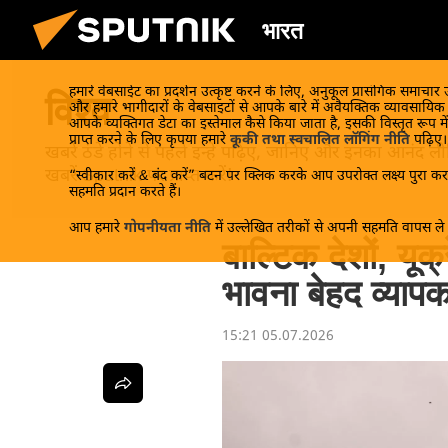
भारत
हमारे वेबसाईट का प्रदर्शन उत्कृष्ट करने के लिए, अनुकूल प्रासंगिक समाचार
विश्व
और हमारे भागीदारों के वेबसाइटों से आपके बारे में अवैयक्तिक व्यावसायि
आपके व्यक्तिगत डेटा का इस्तेमाल कैसे किया जाता है, इसकी विस्तृत रूप में
प्राप्त करने के लिए कृपया हमारे
कूकी तथा स्वचालित लॉगिंग नीति
पढ़िए।
खबरें ठंडे होने से पहले इन्हें पढ़िए, जानिए और इनका आन
खबरें Sputnik पर प्राप्त करें!
“स्वीकार करें & बंद करें” बटन पर क्लिक करके आप उपरोक्त लक्ष्य पुरा करन
सहमति प्रदान करते हैं।
आप हमारे
गोपनीयता नीति
में उल्लेखित तरीकों से अपनी सहमति वापस ले स
बाल्टिक देशों, यूक
भावना बेहद व्यापक
15:21 05.07.2026