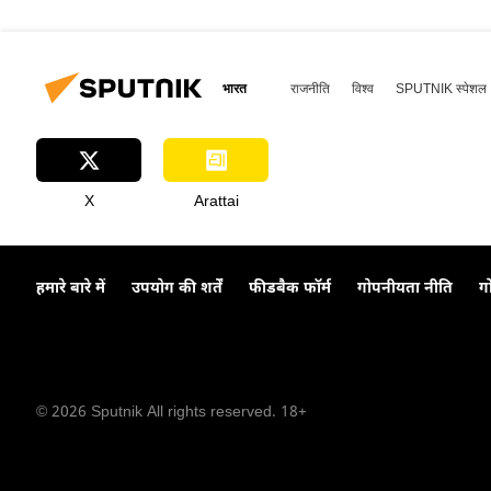
भारत
राजनीति
विश्व
SPUTNIK स्पेशल
X
Arattai
हमारे बारे में
उपयोग की शर्तें
फीडबैक फॉर्म
गोपनीयता नीति
ग
© 2026 Sputnik All rights reserved. 18+