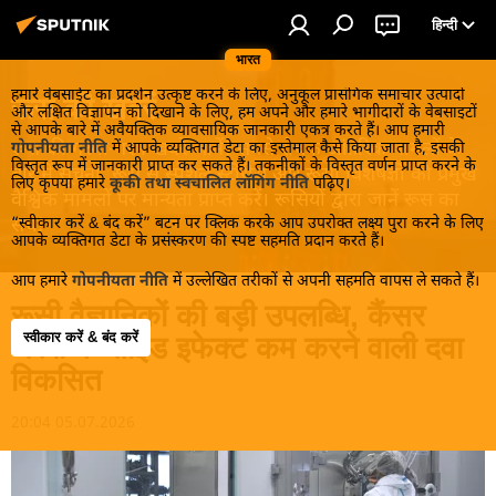
हिन्दी
भारत
हमारे वेबसाईट का प्रदर्शन उत्कृष्ट करने के लिए, अनुकूल प्रासंगिक समाचार उत्पादों
रूस की खबरें
और लक्षित विज्ञापन को दिखाने के लिए, हम अपने और हमारे भागीदारों के वेबसाइटों
से आपके बारे में अवैयक्तिक व्यावसायिक जानकारी एकत्र करते हैं। आप हमारी
रूस की गरमा-गरम खबरें जानें! सबसे रोचक आंतरिक मामलों के
गोपनीयता नीति
में आपके व्यक्तिगत डेटा का इस्तेमाल कैसे किया जाता है, इसकी
विस्तृत रूप में जानकारी प्राप्त कर सकते हैं। तकनीकों के विस्तृत वर्णन प्राप्त करने के
बारे में सूचना, रूस से स्पेशल स्टोरीस और रूसी विशेषज्ञों की प्रमुख
लिए कृपया हमारे
कूकी तथा स्वचालित लॉगिंग नीति
पढ़िए।
वैश्विक मामलों पर मान्यता प्राप्त करें। रूसियों द्वारा जानें रूस का
“स्वीकार करें & बंद करें” बटन पर क्लिक करके आप उपरोक्त लक्ष्य पुरा करने के लिए
सच!
आपके व्यक्तिगत डेटा के प्रसंस्करण की स्पष्ट सहमति प्रदान करते हैं।
आप हमारे
गोपनीयता नीति
में उल्लेखित तरीकों से अपनी सहमति वापस ले सकते हैं।
रूसी वैज्ञानिकों की बड़ी उपलब्धि, कैंसर
स्वीकार करें & बंद करें
थेरेपी के साइड इफेक्ट कम करने वाली दवा
विकसित
20:04 05.07.2026