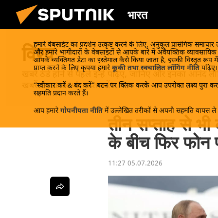
भारत
हमारे वेबसाईट का प्रदर्शन उत्कृष्ट करने के लिए, अनुकूल प्रासंगिक समाचार
विश्व
और हमारे भागीदारों के वेबसाइटों से आपके बारे में अवैयक्तिक व्यावसायि
आपके व्यक्तिगत डेटा का इस्तेमाल कैसे किया जाता है, इसकी विस्तृत रूप में
प्राप्त करने के लिए कृपया हमारे
कूकी तथा स्वचालित लॉगिंग नीति
पढ़िए।
खबरें ठंडे होने से पहले इन्हें पढ़िए, जानिए और इनका आन
खबरें Sputnik पर प्राप्त करें!
“स्वीकार करें & बंद करें” बटन पर क्लिक करके आप उपरोक्त लक्ष्य पुरा करन
सहमति प्रदान करते हैं।
आप हमारे
गोपनीयता नीति
में उल्लेखित तरीकों से अपनी सहमति वापस ले स
तीन सप्ताह से भी
के बीच फिर फोन 
11:27 05.07.2026