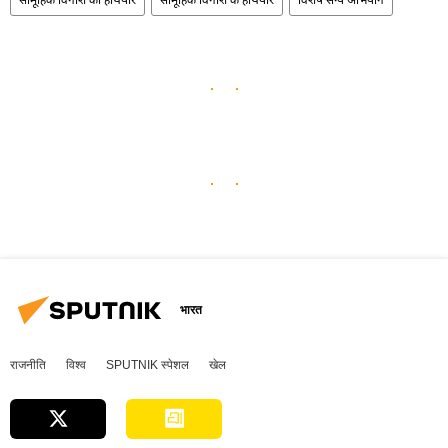
सामूहिक विनाश का हथियार
सामूहिक विनाश के हथियार
विशेष सैन्य अभियान
भारत
राजनीति
विश्व
SPUTNIK स्पेशल
खेल