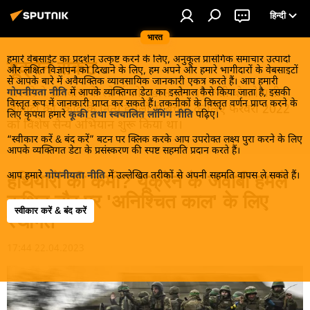
हिन्दी
भारत
हमारे वेबसाईट का प्रदर्शन उत्कृष्ट करने के लिए, अनुकूल प्रासंगिक समाचार उत्पादों
यूक्रेन संकट
और लक्षित विज्ञापन को दिखाने के लिए, हम अपने और हमारे भागीदारों के वेबसाइटों
से आपके बारे में अवैयक्तिक व्यावसायिक जानकारी एकत्र करते हैं। आप हमारी
मास्को ने डोनबास के लोगों को, खास तौर पर रूसी बोलनेवाली
गोपनीयता नीति
में आपके व्यक्तिगत डेटा का इस्तेमाल कैसे किया जाता है, इसकी
विस्तृत रूप में जानकारी प्राप्त कर सकते हैं। तकनीकों के विस्तृत वर्णन प्राप्त करने के
आबादी को, कीव के नित्य हमलों से बचाने के लिए फरवरी 2022
लिए कृपया हमारे
कूकी तथा स्वचालित लॉगिंग नीति
पढ़िए।
को विशेष सैन्य अभियान शुरू किया था।
“स्वीकार करें & बंद करें” बटन पर क्लिक करके आप उपरोक्त लक्ष्य पुरा करने के लिए
आपके व्यक्तिगत डेटा के प्रसंस्करण की स्पष्ट सहमति प्रदान करते हैं।
आप हमारे
गोपनीयता नीति
में उल्लेखित तरीकों से अपनी सहमति वापस ले सकते हैं।
हथियारों की कमी? यूक्रेन के जवाबी हमले
कथित तौर पर 'अनिश्चित काल' के लिए
स्वीकार करें & बंद करें
स्थगित
17:44 22.04.2023