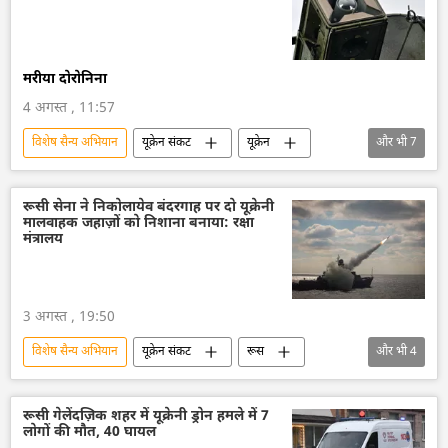
Sputnik मान्यता
मरीया दोरोनिना
4 अगस्त , 11:57
विशेष सैन्य अभियान
यूक्रेन संकट
यूक्रेन
और भी
7
यूक्रेन सशस्त्र बल
रूस
रूसी सेना
वायु रक्षा
राष्ट्रीय सुरक्षा
ड्रोन हमला
रूसी सेना ने निकोलायेव बंदरगाह पर दो यूक्रेनी
मालवाहक जहाज़ों को निशाना बनाया: रक्षा
ड्रोन
मंत्रालय
3 अगस्त , 19:50
विशेष सैन्य अभियान
यूक्रेन संकट
रूस
और भी
4
रूसी सेना
यूक्रेन
रक्षा मंत्रालय (MoD)
काला सागर
रूसी गेलेंदज़िक शहर में यूक्रेनी ड्रोन हमले में 7
लोगों की मौत, 40 घायल