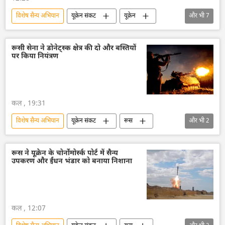
विशेष सैन्य अभियान
यूक्रेन संकट
यूक्रेन
और भी
7
यूक्रेन सशस्त्र बल
रूस
ड्रोन
ड्रोन हमला
व्लादिमीर पुतिन
रूसी सेना ने डोनेट्स्क क्षेत्र की दो और बस्तियों
पर किया नियंत्रण
वोलोडिमिर ज़ेलेंस्की
वायु रक्षा
कल , 19:31
विशेष सैन्य अभियान
यूक्रेन संकट
रूस
और भी
2
रूसी सेना
यूक्रेन
रूस ने यूक्रेन के चोर्नोमोर्स्क पोर्ट में सैन्य
उपकरण और ईंधन भंडार को बनाया निशाना
कल , 12:07