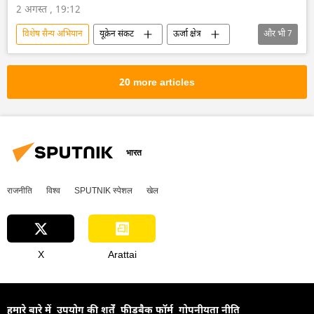
2 अगस्त , 19:12
विशेष सैन्य अभियान
यूक्रेन संकट
ऊर्जा क्षेत्र
और भी
7
परमाणु ऊर्जा
राष्ट्रीय सुरक्षा
यूक्रेन
यूक्रेन सशस्त्र बल
रूस
ज़पोरोज्ये
20 more articles
ज़पोरोज्ये परमाणु ऊर्जा संयंत्र
भारत
राजनीति
विश्व
SPUTNIK स्पेशल
खेल
X
Arattai
हमारे बारे में
उपयोग की शर्तें
फीडबैक फॉर्म
गोपनीयता नीति