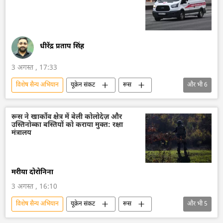
धीरेंद्र प्रताप सिंह
3 अगस्त , 17:33
विशेष सैन्य अभियान
यूक्रेन संकट
रूस
और भी
6
रूस का विकास
मास्को
यूक्रेन की सुरक्षा सेवा (SBU)
यूक्रेन
ड्रोन
रूस ने खार्कोव क्षेत्र में बेली कोलोदेज़ और
उस्तिनोव्का बस्तियों को कराया मुक्त: रक्षा
ड्रोन हमला
मंत्रालय
मरीया दोरोनिना
3 अगस्त , 16:10
विशेष सैन्य अभियान
यूक्रेन संकट
रूस
और भी
5
यूक्रेन
रूसी सेना
राष्ट्रीय सुरक्षा