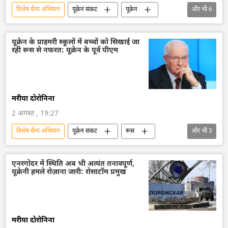
विशेष सैन्य अभियान
यूक्रेन संकट
यूक्रेन
और भी
6
यूक्रेन सशस्त्र बल
ड्रोन
ड्रोन हमला
रूस
रूसी सेना
राष्ट्रीय सुरक्षा
यूक्रेन के प्राइमरी स्कूलों में बच्चों को सिखाई जा
रही रूस से नफरत: यूक्रेन के पूर्व पीएम
मरीया दोरोनिना
2 अगस्त , 19:27
विशेष सैन्य अभियान
यूक्रेन संकट
रूस
और भी
3
यूक्रेन
अपराध
रूसी भाषा
एनरगोदर में स्थिति अब भी अत्यंत तनावपूर्ण,
यूक्रेनी हमले रोज़ाना जारी: रोसाटॉम प्रमुख
मरीया दोरोनिना