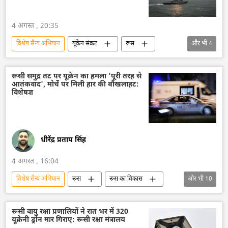
4 अगस्त , 20:35
विशेष सैन्य अभियान
यूक्रेन संकट
रूस
और भी
4
रूसी सेना
यूक्रेन
रक्षा मंत्रालय (MoD)
काला सागर
रूसी समुद्र तट पर यूक्रेन का हमला 'पूरी तरह से
आतंकवाद', मोर्चे पर मिली हार की बौखलाहट:
विशेषज्ञ
धीरेंद्र प्रताप सिंह
4 अगस्त , 16:04
विशेष सैन्य अभियान
रूस
रूस का विकास
और भी
10
मास्को
यूक्रेन
यूक्रेन सशस्त्र बल
ड्रोन
ड्रोन हमला
विशेषज्ञ
रूसी वायु रक्षा प्रणालियों ने रात भर में 320
यूक्रेनी ड्रोन मार गिराए: रूसी रक्षा मंत्रालय
आतंकवादी
आतंकी संगठन
आतंकी हमले