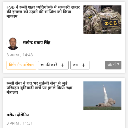
वायु रक्षा
यूक्रेन सशस्त्र बल
FSB ने रूसी शहर प्यतिगोर्स्क में सरकारी दफ़्तर
की इमारत को उड़ाने की साजिश को किया
नाकाम
सत्येन्द्र प्रताप सिंह
3 अगस्त , 14:43
विशेष सैन्य अभियान
रूस की खबरें
रूस
और भी
7
रूस का विकास
मास्को
रूसी विदेशी खुफिया सेवा
आतंकवाद का मुकाबला
रूसी सेना ने रात भर यूक्रेनी सेना से जुड़े
परिवहन बुनियादी ढांचे पर हमले किये: रक्षा
आतंकवाद
यूक्रेन
यूक्रेन सशस्त्र बल
मंत्रालय
मरीया दोरोनिना
3 अगस्त , 11:31