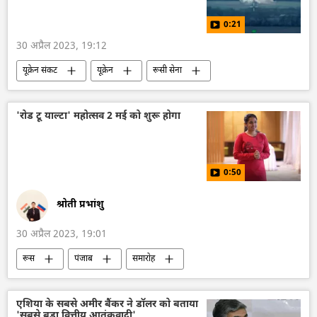
0:21
30 अप्रैल 2023, 19:12
यूक्रेन संकट
यूक्रेन
रूसी सेना
विशेष सैन्य अभियान
नाटो
'रोड टू याल्टा' महोत्सव 2 मई को शुरू होगा
0:50
श्रोती प्रभांशु
30 अप्रैल 2023, 19:01
रूस
पंजाब
समारोह
सोवियत संघ
रूस की खबरें
एशिया के सबसे अमीर बैंकर ने डॉलर को बताया
'सबसे बड़ा वित्तीय आतंकवादी'