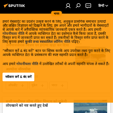
हिन्दी
भारत
हमारे वेबसाईट का प्रदर्शन उत्कृष्ट करने के लिए, अनुकूल प्रासंगिक समाचार उत्पादों
खबरें - 30.04.2023
और लक्षित विज्ञापन को दिखाने के लिए, हम अपने और हमारे भागीदारों के वेबसाइटों
से आपके बारे में अवैयक्तिक व्यावसायिक जानकारी एकत्र करते हैं। आप हमारी
गोपनीयता नीति
में आपके व्यक्तिगत डेटा का इस्तेमाल कैसे किया जाता है, इसकी
विस्तृत रूप में जानकारी प्राप्त कर सकते हैं। तकनीकों के विस्तृत वर्णन प्राप्त करने के
यूक्रेन के रक्षा मंत्रालय ने हिंदू देवी के
लिए कृपया हमारे
कूकी तथा स्वचालित लॉगिंग नीति
पढ़िए।
अपमानजनक चित्रण पर हंगामा खड़ा कर दिया
है
“स्वीकार करें & बंद करें” बटन पर क्लिक करके आप उपरोक्त लक्ष्य पुरा करने के लिए
आपके व्यक्तिगत डेटा के प्रसंस्करण की स्पष्ट सहमति प्रदान करते हैं।
आप हमारे
गोपनीयता नीति
में उल्लेखित तरीकों से अपनी सहमति वापस ले सकते हैं।
अल्योना वाॅरब्योवा
30 अप्रैल 2023, 20:08
स्वीकार करें & बंद करें
ऑफबीट
यूक्रेन
भारत
दक्षिण एशिया
हिन्दू देवी-देवता
हिन्दू
रूसी मल्टीपल लॉन्च रॉकेट सिस्टम को यूक्रेनी
तोपखाने को नष्ट करते हुए देखें