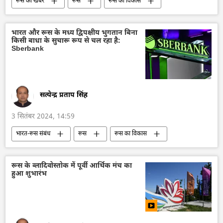
रूस की खबरें
रूस
रूस का विकास
व्लादिमीर पुतिन
आर्थिक वृद्धि दर
वैश्विक आर्थिक स्थिरता
भारत और रूस के मध्य द्विपक्षीय भुगतान बिना
किसी बाधा के सुचारू रूप से चल रहा है:
राजनीतिक और आर्थिक स्वतंत्रता
पूर्वी आर्थिक मंच
Sberbank
आर्थिक मंच
सुदूर पूर्व
चीन
सर्बिया
व्लादिवोस्तोक
सत्येन्द्र प्रताप सिंह
3 सितंबर 2024, 14:59
भारत-रूस संबंध
रूस
रूस का विकास
द्विपक्षीय व्यापार
द्विपक्षीय रिश्ते
व्यापार गलियारा
रुपया-रूबल व्यापार
रूस के व्लादिवोस्तोक में पूर्वी आर्थिक मंच का
हुआ शुभारंभ
राष्ट्रीय मुद्राओं में व्यापार
हीरा व्यापार
रूसी अर्थव्यवस्था
अर्थव्यवस्था
भारतीय अर्थव्यवस्था
भारत