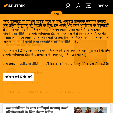
हिन्दी
भारत
हमारे वेबसाईट का प्रदर्शन उत्कृष्ट करने के लिए, अनुकूल प्रासंगिक समाचार उत्पादों
खबरें - 03.09.2024
और लक्षित विज्ञापन को दिखाने के लिए, हम अपने और हमारे भागीदारों के वेबसाइटों
से आपके बारे में अवैयक्तिक व्यावसायिक जानकारी एकत्र करते हैं। आप हमारी
गोपनीयता नीति
में आपके व्यक्तिगत डेटा का इस्तेमाल कैसे किया जाता है, इसकी
विस्तृत रूप में जानकारी प्राप्त कर सकते हैं। तकनीकों के विस्तृत वर्णन प्राप्त करने के
कोलंबो सुरक्षा सम्मेलन में हिस्सा लेना मालदीव
लिए कृपया हमारे
कूकी तथा स्वचालित लॉगिंग नीति
पढ़िए।
के सर्वोत्तम हित में: विशेषज्ञ
“स्वीकार करें & बंद करें” बटन पर क्लिक करके आप उपरोक्त लक्ष्य पुरा करने के लिए
आपके व्यक्तिगत डेटा के प्रसंस्करण की स्पष्ट सहमति प्रदान करते हैं।
आप हमारे
गोपनीयता नीति
में उल्लेखित तरीकों से अपनी सहमति वापस ले सकते हैं।
धीरेंद्र प्रताप सिंह
स्वीकार करें & बंद करें
3 सितंबर 2024, 20:10
भारत
भारत सरकार
भारत का विकास
मालदीव
मालदीव के राष्ट्रपति मोहम्मद मुइज्जू
दिल्ली
एस. जयशंकर
श्रीलंका
रूस मंगोलिया के साथ शांतिपूर्ण परमाणु ऊर्जा
परियोजनाओं के लिए तैयार: पुतिन