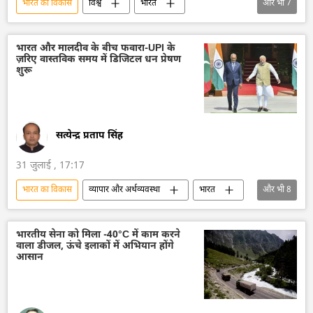
भारत का विकास
विश्व
भारत
और भी
7
आत्मनिर्भर भारत
भारत सरकार
दिल्ली
तेल
तेल उत्पादन
नरेन्द्र मोदी
भारत और मालदीव के बीच फवारा-UPI के
ज़रिए वास्तविक समय में डिजिटल धन प्रेषण
गैस
शुरू
सत्येन्द्र प्रताप सिंह
31 जुलाई , 17:17
भारत का विकास
व्यापार और अर्थव्यवस्था
भारत
और भी
8
भारत सरकार
आत्मनिर्भर भारत
विदेश मंत्रालय
भारत का विदेश मंत्रालय (MEA)
भारतीय सेना को मिला -40°C में काम करने
वाला डीजल, ऊंचे इलाकों में अभियान होंगे
एकीकृत भुगतान इंटरफेस (UPI)
डिजिटल मुद्रा
आसान
राजनीतिक और आर्थिक स्वतंत्रता
वित्तीय प्रणाली