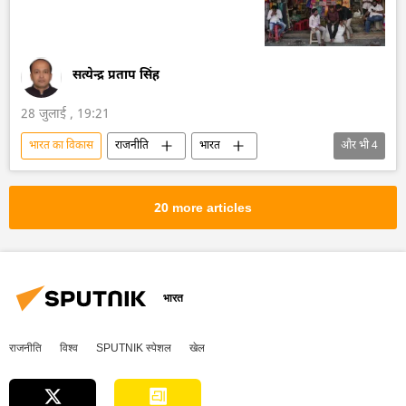
डॉनल्ड ट्रम्प
नरेन्द्र मोदी
शी जिनपिंग
व्लादिमीर पुतिन
सत्येन्द्र प्रताप सिंह
28 जुलाई , 19:21
भारत का विकास
राजनीति
भारत
और भी
4
भारत सरकार
निर्यात
संसद सदस्य
भारत की संसद
20 more articles
भारत
राजनीति
विश्व
SPUTNIK स्पेशल
खेल