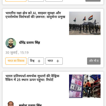
भारत की संसद
भारत सरकार
भारत का विदेश मंत्रालय (MEA)
दिल्ली
भारतीय रक्षा क्षेत्र को AI, साइबर सुरक्षा और
एयरोस्पेस विशेषज्ञों की ज़रूरत: वायुसेना प्रमुख
ईरान
अमेरिका-इजराइल-ईरान युद्ध
इजराइल
तेहरान
मध्य पूर्व
डॉनल्ड ट्रम्प
धीरेंद्र प्रताप सिंह
30 जुलाई , 15:19
भारत का विकास
विश्व
भारत
और भी
8
आत्मनिर्भर भारत
भारत सरकार
दिल्ली
वायु रक्षा
भारतीय वायुसेना
भारत प्रतिस्पर्धा-समर्थक सुधारों की वैश्विक
रैंकिंग में 25 स्थान ऊपर पहुंचा: रिपोर्ट
रक्षा मंत्रालय (MoD)
रक्षा उत्पादों का निर्यात
Make in India
सत्येन्द्र प्रताप सिंह