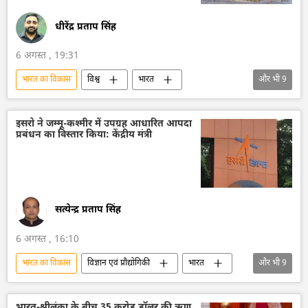
धीरेंद्र प्रताप सिंह
6 अगस्त , 19:31
भारत का विकास
विश्व
भारत
और भी
9
आत्मनिर्भर भारत
भारत सरकार
दिल्ली
अंतरिक्ष
अंतरिक्ष उद्योग
अंतरिक्ष अनुसंधान
इसरो ने जम्मू-कश्मीर में उपग्रह आधारित आपदा
प्रबंधन का विस्तार किया: केंद्रीय मंत्री
इसरो
तकनीकी विकास
सैन्य तकनीकी सहयोग
सत्येन्द्र प्रताप सिंह
6 अगस्त , 16:10
भारत का विकास
विज्ञान एवं प्रौद्योगिकी
भारत
और भी
9
भारत सरकार
भारत की संसद
उपग्रह
उपग्रह प्रक्षेपण
जम्मू और कश्मीर
इसरो
भारत-श्रीलंका के बीच 35 करोड़ डॉलर की ऋण