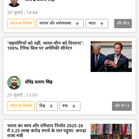
30 जुलाई , 14:44
भारत का विकास
व्यापार और अर्थव्यवस्था
भारत
और भी
8
भारतीय बाजार
खाद्य सुरक्षा
राष्ट्रीय सुरक्षा
द्विपक्षीय व्यापार
राष्ट्रीय मुद्राओं में व्यापार
'सहयोगियों को नहीं, भारत-चीन को निशाना':
100% टैरिफ बिल पर अमेरिकी सीनेटर
व्यापार गलियारा
भारतीय अर्थव्यवस्था
अर्थव्यवस्था
धीरेंद्र प्रताप सिंह
29 जुलाई , 13:05
भारत का विकास
विश्व
रूस
और भी
13
रूस का विकास
ऊर्जा क्षेत्र
तेल
तेल का आयात
तेल उत्पादन
भारत
भारत का वस्त्र और परिधान निर्यात 2025-26
में 3.25 लाख करोड़ रुपये के पार पहुंचा: कपड़ा
चीन
अमेरिका
वाशिंगटन
राज्य मंत्री