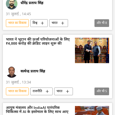
धीरेंद्र प्रताप सिंह
31 जुलाई , 14:45
भारत का विकास
विश्व
भारत
और भी
8
आत्मनिर्भर भारत
भारत सरकार
दिल्ली
सैन्य तकनीक
तकनीकी विकास
भारत ने भूटान की ऊर्जा परियोजनाओं के लिए
₹4,000 करोड़ की क्रेडिट लाइन शुरू की
सैन्य तकनीकी सहयोग
भारतीय सशस्‍त्र सेनाएँ
भारतीय सेना
सत्येन्द्र प्रताप सिंह
31 जुलाई , 13:34
भारत का विकास
राजनीति
भारत
और भी
5
भारत सरकार
भारत का विदेश मंत्रालय (MEA)
भूटान
राजनीतिक और आर्थिक स्वतंत्रता
आयुष मंत्रालय और IndiaAI पारंपरिक
चिकित्सा में AI के इस्तेमाल के लिए साथ आए
ऊर्जा क्षेत्र