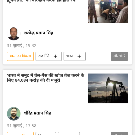
ह्यूमन हार्ट' का परिवहन करके इतिहास रचा
सत्येन्द्र प्रताप सिंह
31 जुलाई , 19:32
भारत का विकास
राजनीति
भारत
और भी
7
आत्मनिर्भर भारत
भारत सरकार
स्वस्थ जीवन शैली
जीवन स्तर
स्वास्थ्य
भारत ने समुद्र में तेल-गैस की खोज तेज करने के
लिए 84,084 करोड़ की दी मंजूरी
​चिकित्सा
वंदे भारत एक्सप्रेस
धीरेंद्र प्रताप सिंह
31 जुलाई , 17:58