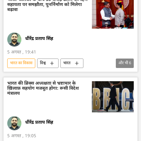
सहायता पर समझौता, पुनर्निर्माण को मिलेगा
अंतरिक्ष
अंतरिक्ष उद्योग
अंतरिक्ष अनुसंधान
बढ़ावा
धीरेंद्र प्रताप सिंह
5 अगस्त , 19:41
भारत का विकास
विश्व
भारत
और भी
6
भारत सरकार
दिल्ली
श्रीलंका
द्विपक्षीय रिश्ते
द्विपक्षीय व्यापार
भारत की ब्रिक्स अध्यक्षता से भ्रष्टाचार के
ख़िलाफ़ सहयोग मजबूत होगा: रूसी विदेश
विदेश मंत्रालय
मंत्रालय
धीरेंद्र प्रताप सिंह
5 अगस्त , 19:05