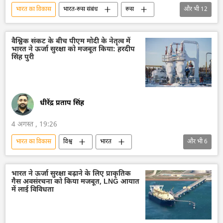
भारत का विकास
भारत-रूस संबंध
रूस
और भी
12
रूस का विकास
मास्को
ब्रिक्स
ब्रिक्स का विस्तारण
भारत
वैश्विक संकट के बीच पीएम मोदी के नेतृत्व में
भारत ने ऊर्जा सुरक्षा को मजबूत किया: हरदीप
आत्मनिर्भर भारत
भारत सरकार
सिंह पुरी
भारत का विदेश मंत्रालय (MEA)
दिल्ली
हैदराबाद
विदेश मंत्रालय
रूसी विदेश मंत्रालय
धीरेंद्र प्रताप सिंह
4 अगस्त , 19:26
भारत का विकास
विश्व
भारत
और भी
6
आत्मनिर्भर भारत
भारत सरकार
तेल
तेल का आयात
ऊर्जा क्षेत्र
नरेन्द्र मोदी
भारत ने ऊर्जा सुरक्षा बढ़ाने के लिए प्राकृतिक
गैस अवसंरचना को किया मजबूत, LNG आयात
में लाई विविधता