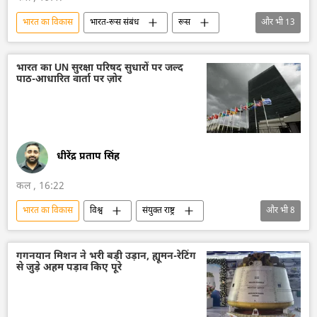
भारत का विकास
भारत-रूस संबंध
रूस
और भी
13
रूस का विकास
मास्को
भारत
आत्मनिर्भर भारत
भारत सरकार
दिल्ली
भारत का UN सुरक्षा परिषद सुधारों पर जल्द
पाठ-आधारित वार्ता पर ज़ोर
द्विपक्षीय रिश्ते
द्विपक्षीय व्यापार
ड्रोन
मानव रहित वाहन
रूसी सैन्य तकनीक
तकनीकी विकास
सैन्य तकनीकी सहयोग
धीरेंद्र प्रताप सिंह
कल , 16:22
भारत का विकास
विश्व
संयुक्त राष्ट्र
और भी
8
संयुक्त राष्ट्र महासचिव
भारत
भारत सरकार
भारत का विदेश मंत्रालय (MEA)
भारत की संसद
गगनयान मिशन ने भरी बड़ी उड़ान, ह्यूमन-रेटिंग
से जुड़े अहम पड़ाव किए पूरे
संसद सदस्य
नई संसद
वैश्विक दक्षिण