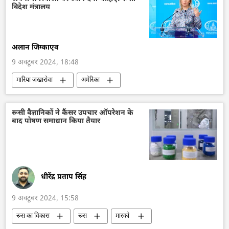
रूसी सैन्य तकनीक
सैन्य सहायता
विदेश मंत्रालय
लड़ाकू वाहन
रक्षा-पंक्ति
वायु रक्षा
रक्षा मंत्रालय (MoD)
कुर्स्क
अलान जिग्काएव
9 अक्टूबर 2024, 18:48
मारिया ज़खारोवा
अमेरिका
रूसी विदेश मंत्रालय
विदेश मंत्रालय
सामूहिक पश्चिम
यूक्रेन
राजनीति
रूसी वैज्ञानिकों ने कैंसर उपचार ऑपरेशन के
बाद पोषण समाधान किया तैयार
धीरेंद्र प्रताप सिंह
9 अक्टूबर 2024, 15:58
रूस का विकास
रूस
मास्को