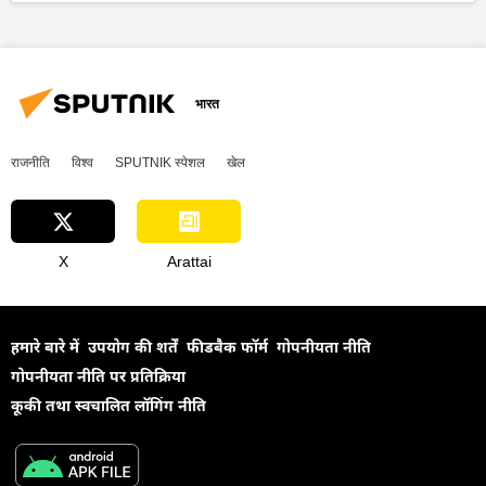
विज्ञान एवं प्रौद्योगिकी
तकनीकी विकास
अस्पताल
स्वस्थ जीवन शैली
कैंसर
विज्ञान एवं प्रौद्योगिकी
भारत
राजनीति
विश्व
SPUTNIK स्पेशल
खेल
X
Arattai
हमारे बारे में
उपयोग की शर्तें
फीडबैक फॉर्म
गोपनीयता नीति
गोपनीयता नीति पर प्रतिक्रिया
कूकी तथा स्वचालित लॉगिंग नीति