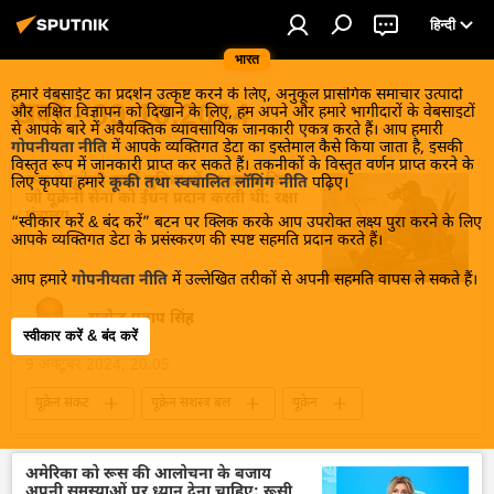
हिन्दी
भारत
हमारे वेबसाईट का प्रदर्शन उत्कृष्ट करने के लिए, अनुकूल प्रासंगिक समाचार उत्पादों
खबरें - 09.10.2024
और लक्षित विज्ञापन को दिखाने के लिए, हम अपने और हमारे भागीदारों के वेबसाइटों
से आपके बारे में अवैयक्तिक व्यावसायिक जानकारी एकत्र करते हैं। आप हमारी
गोपनीयता नीति
में आपके व्यक्तिगत डेटा का इस्तेमाल कैसे किया जाता है, इसकी
विस्तृत रूप में जानकारी प्राप्त कर सकते हैं। तकनीकों के विस्तृत वर्णन प्राप्त करने के
रूस ने यूक्रेनी ऊर्जा सुविधाओं पर हमला किया
लिए कृपया हमारे
कूकी तथा स्वचालित लॉगिंग नीति
पढ़िए।
जो यूक्रेनी सेना को ईंधन प्रदान करती थीं: रक्षा
मंत्रालय
“स्वीकार करें & बंद करें” बटन पर क्लिक करके आप उपरोक्त लक्ष्य पुरा करने के लिए
आपके व्यक्तिगत डेटा के प्रसंस्करण की स्पष्ट सहमति प्रदान करते हैं।
आप हमारे
गोपनीयता नीति
में उल्लेखित तरीकों से अपनी सहमति वापस ले सकते हैं।
सत्येन्द्र प्रताप सिंह
स्वीकार करें & बंद करें
9 अक्टूबर 2024, 20:05
यूक्रेन संकट
यूक्रेन सशस्त्र बल
यूक्रेन
यूक्रेन का जवाबी हमला
रूस
रूसी सेना
ऊर्जा क्षेत्र
सुरक्षा बल
सैन्य तकनीकी सहयोग
अमेरिका को रूस की आलोचना के बजाय
अपनी समस्याओं पर ध्यान देना चाहिए: रूसी