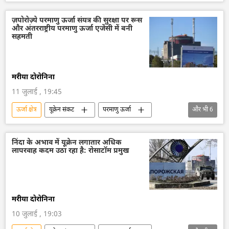
अमेरिका-इजराइल-ईरान युद्ध
अमेरिका
मध्य पूर्व
ज़पोरोज़्ये परमाणु ऊर्जा संयत्र की सुरक्षा पर रूस
और अंतरराष्ट्रीय परमाणु ऊर्जा एजेंसी में बनी
सहमती
मरीया दोरोनिना
11 जुलाई , 19:45
ऊर्जा क्षेत्र
यूक्रेन संकट
परमाणु ऊर्जा
और भी
6
राष्ट्रीय सुरक्षा
विशेष सैन्य अभियान
यूक्रेन
रूस
ज़पोरोज्ये परमाणु ऊर्जा संयंत्र
निंदा के अभाव में यूक्रेन लगातार अधिक
लापरवाह कदम उठा रहा है: रोसाटॉम प्रमुख
ज़पोरोज्ये
मरीया दोरोनिना
10 जुलाई , 19:03