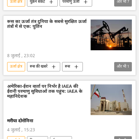
ऊर्जा क्षेत्र
यूक्रेन संकट
परमाणु ऊर्जा
और भी
7
अंतर्राष्ट्रीय परमाणु ऊर्जा अभिकरण (IAEA)
राष्ट्रीय सुरक्षा
विशेष सैन्य अभियान
रूस का ऊर्जा तंत्र दुनिया के सबसे सुरक्षित ऊर्जा
तंत्रों में से एक: पुतिन
यूक्रेन सशस्त्र बल
यूक्रेन
रूस
ज़पोरोज्ये परमाणु ऊर्जा संयंत्र
8 जुलाई , 23:02
ऊर्जा क्षेत्र
रूस की खबरें
रूस
और भी
1
रूस का विकास
अमेरिका-ईरान वार्ता पर निर्भर है IAEA की
ईरानी परमाणु सुविधाओं तक पहुंच: IAEA के
महानिदेशक
मरीया दोरोनिना
4 जुलाई , 15:23