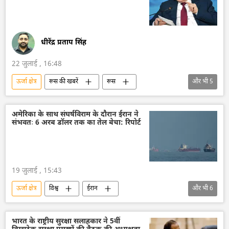
नरेन्द्र मोदी
शी जिनपिंग
व्लादिमीर पुतिन
धीरेंद्र प्रताप सिंह
22 जुलाई , 16:48
ऊर्जा क्षेत्र
रूस की खबरें
रूस
और भी
5
रूस का विकास
मास्को
अर्थव्यवस्था
रूसी अर्थव्यवस्था
व्लादिमीर पुतिन
अमेरिका के साथ संघर्षविराम के दौरान ईरान ने
संभवतः 6 अरब डॉलर तक का तेल बेचा: रिपोर्ट
19 जुलाई , 15:43
ऊर्जा क्षेत्र
विश्व
ईरान
और भी
6
अमेरिका-इजराइल-ईरान युद्ध
अमेरिका
तेहरान
वाशिंगटन
मध्य पूर्व
तेल
भारत के राष्ट्रीय सुरक्षा सलाहकार ने 5वीं