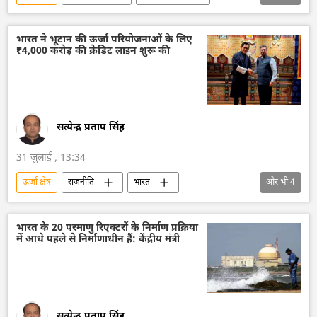
राष्ट्रीय सुरक्षा
विशेष सैन्य अभियान
यूक्रेन
यूक्रेन सशस्त्र बल
रूस
ज़पोरोज्ये
भारत ने भूटान की ऊर्जा परियोजनाओं के लिए
₹4,000 करोड़ की क्रेडिट लाइन शुरू की
ज़पोरोज्ये परमाणु ऊर्जा संयंत्र
सत्येन्द्र प्रताप सिंह
31 जुलाई , 13:34
ऊर्जा क्षेत्र
राजनीति
भारत
और भी
4
भारत सरकार
भारत का विदेश मंत्रालय (MEA)
भारत का विकास
भूटान
भारत के 20 परमाणु रिएक्टरों के निर्माण प्रक्रिया
में आधे पहले से निर्माणाधीन हैं: केंद्रीय मंत्री
राजनीतिक और आर्थिक स्वतंत्रता
सत्येन्द्र प्रताप सिंह