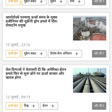
ऊर्जा क्षेत्र
यूक्रेन संकट
यूक्रेन
रूस
और भी
7
हथियारों की आपूर्ति
राष्ट्रीय सुरक्षा
ड्रोन
ड्रोन हमला
वायु रक्षा
रक्षा-पंक्ति
ज़ापोरोज़्ये परमाणु ऊर्जा संयंत्र के मुख्य
इंजीनियर की यूक्रेनी ड्रोन हमले में मौत:
रोस्टेक
रोसाटॉम प्रमुख
15 जुलाई , 23:16
ऊर्जा क्षेत्र
यूक्रेन संकट
विशेष सैन्य अभियान
और भी
7
यूक्रेन सशस्त्र बल
यूक्रेन
रूस
ज़पोरोज्ये परमाणु ऊर्जा संयंत्र
परमाणु ऊर्जा
तेल दिग्गजों ने चेतावनी दी कि अमेरिका-ईरान
हमले फिर से शुरू होने पर ऊर्जा बाजार और
अंतर्राष्ट्रीय परमाणु ऊर्जा अभिकरण (IAEA)
खराब होगा
राष्ट्रीय सुरक्षा
12 जुलाई , 09:13
ऊर्जा क्षेत्र
विश्व
ईरान
और भी
3