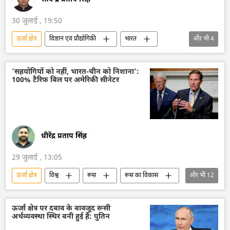
30 जुलाई , 19:50
ऊर्जा क्षेत्र
विज्ञान एवं प्रौद्योगिकी
भारत
और भी
4
भारत सरकार
परमाणु ऊर्जा
हरित ऊर्जा
राज्य सभा
'सहयोगियों को नहीं, भारत-चीन को निशाना':
100% टैरिफ बिल पर अमेरिकी सीनेटर
धीरेंद्र प्रताप सिंह
29 जुलाई , 13:05
ऊर्जा क्षेत्र
विश्व
रूस
रूस का विकास
और भी
12
तेल
तेल का आयात
तेल उत्पादन
भारत
भारत का विकास
चीन
ऊर्जा क्षेत्र पर दबाव के बावजूद रूसी
अर्थव्यवस्था स्थिर बनी हुई है: पुतिन
अमेरिका
वाशिंगटन
डॉनल्ड ट्रम्प