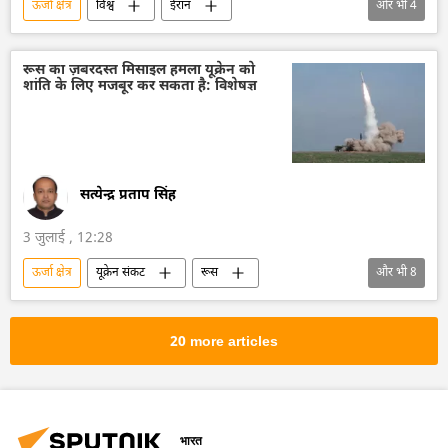
ऊर्जा क्षेत्र
विश्व
ईरान
और भी
4
अमेरिका-इजराइल-ईरान युद्ध
अमेरिका
अंतर्राष्ट्रीय परमाणु ऊर्जा अभिकरण (IAEA)
रूस का ज़बरदस्त मिसाइल हमला यूक्रेन को
शांति के लिए मजबूर कर सकता है: विशेषज्ञ
परमाणु ऊर्जा
सत्येन्द्र प्रताप सिंह
3 जुलाई , 12:28
ऊर्जा क्षेत्र
यूक्रेन संकट
रूस
और भी
8
रक्षा मंत्रालय (MoD)
रक्षा-पंक्ति
वायु रक्षा
मिसाइल विध्वंसक
बैलिस्टिक मिसाइल प्रणाली
20 more articles
ड्रोन
ड्रोन हमला
ईंधन संकट
भारत