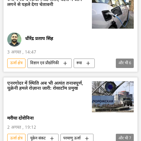
लगने से पहले देगा चेतावनी
धीरेंद्र प्रताप सिंह
3 अगस्त , 14:47
ऊर्जा क्षेत्र
विज्ञान एवं प्रौद्योगिकी
रूस
और भी
6
रूस का विकास
मास्को
रूसी सैन्य तकनीक
तकनीकी विकास
विज्ञान एवं प्रौद्योगिकी
एनरगोदर में स्थिति अब भी अत्यंत तनावपूर्ण,
यूक्रेनी हमले रोज़ाना जारी: रोसाटॉम प्रमुख
हरित ऊर्जा
मरीया दोरोनिना
2 अगस्त , 19:12
ऊर्जा क्षेत्र
यूक्रेन संकट
परमाणु ऊर्जा
और भी
7