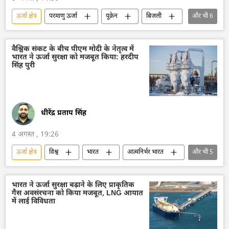
ऊर्जा क्षेत्र
परमाणु ऊर्जा
यूक्रेन
बिजली
और भी
6
भ्रष्टाचार
रूस
वित्तीय प्रणाली
ड्रोन
ड्रोन हमला
Sputnik मान्यता
वैश्विक संकट के बीच पीएम मोदी के नेतृत्व में
भारत ने ऊर्जा सुरक्षा को मजबूत किया: हरदीप
सिंह पुरी
धीरेंद्र प्रताप सिंह
4 अगस्त , 19:26
ऊर्जा क्षेत्र
विश्व
भारत
आत्मनिर्भर भारत
और भी
5
भारत का विकास
भारत सरकार
तेल
तेल का आयात
नरेन्द्र मोदी
भारत ने ऊर्जा सुरक्षा बढ़ाने के लिए प्राकृतिक
गैस अवसंरचना को किया मजबूत, LNG आयात
में लाई विविधता