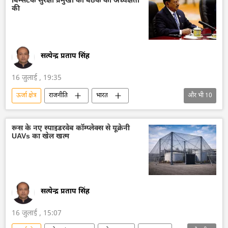
बिम्सटेक सुरक्षा प्रमुखों की बैठक की अध्यक्षता
की
सत्येन्द्र प्रताप सिंह
16 जुलाई , 19:35
ऊर्जा क्षेत्र
राजनीति
भारत
और भी
10
भारत सरकार
भारत का विदेश मंत्रालय (MEA)
परिवहन
अजीत डोभाल
राष्ट्रीय सुरक्षा
रूस के नए स्पाइडरवेब कॉम्प्लेक्स से यूक्रेनी
UAVs का खेल खत्म
बांग्लादेश
भूटान
म्यांमार
नेपाल
श्रीलंका
थाईलैंड
सत्येन्द्र प्रताप सिंह
16 जुलाई , 15:07