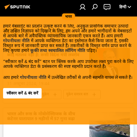
हिन्दी
भारत
हमारे वेबसाईट का प्रदर्शन उत्कृष्ट करने के लिए, अनुकूल प्रासंगिक समाचार उत्पादों
खबरें - 31.10.2024
और लक्षित विज्ञापन को दिखाने के लिए, हम अपने और हमारे भागीदारों के वेबसाइटों
से आपके बारे में अवैयक्तिक व्यावसायिक जानकारी एकत्र करते हैं। आप हमारी
गोपनीयता नीति
में आपके व्यक्तिगत डेटा का इस्तेमाल कैसे किया जाता है, इसकी
विस्तृत रूप में जानकारी प्राप्त कर सकते हैं। तकनीकों के विस्तृत वर्णन प्राप्त करने के
कीव की 'विजय योजना' भ्रामक है और इसका
लिए कृपया हमारे
कूकी तथा स्वचालित लॉगिंग नीति
पढ़िए।
कोई मतलब नहीं है: रूसी विदेश मंत्री लवरोव
“स्वीकार करें & बंद करें” बटन पर क्लिक करके आप उपरोक्त लक्ष्य पुरा करने के लिए
आपके व्यक्तिगत डेटा के प्रसंस्करण की स्पष्ट सहमति प्रदान करते हैं।
आप हमारे
गोपनीयता नीति
में उल्लेखित तरीकों से अपनी सहमति वापस ले सकते हैं।
31 अक्टूबर 2024, 19:44
स्वीकार करें & बंद करें
यूक्रेन संकट
यूक्रेन
यूक्रेन सशस्त्र बल
रूस
रूसी सेना
रक्षा मंत्रालय (MoD)
सर्गे लवरोव
विदेश मंत्रालय
भारत और रूस के नोवोरोस्सिय्स्क के बीच
कंटेनर यातायात 9 महीनों में 57 गुना बढ़ा
रूसी विदेश मंत्रालय
वोलोडिमिर ज़ेलेंस्की