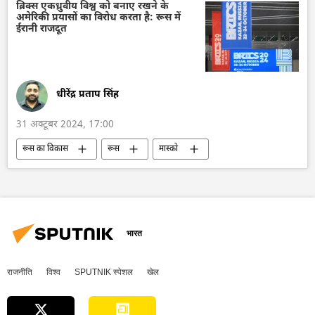
कनाडा के प्रधानमंत्री
भारत-कनाडा विवाद
ब्रिक्स एकध्रुवीय विश्व को बनाए रखने के
अमेरिकी प्रयासों का विरोध करता है: रूस में
कनाडा
सिख
अलगाववाद
ईरानी राजदूत
खालिस्तान
धीरेंद्र प्रताप सिंह
31 अक्टूबर 2024, 17:00
रूस का विकास
रूस
मास्को
ब्रिक्स
2023 ब्रिक्स शिखर सम्मेलन
ब्रिक्स का विस्तारण
कज़ान ब्रिक्स शिखर सम्मेलन
2024 ब्रिक्स शिखर सम्मेलन
बहुध्रुवीय दुनिया
अमेरिका
राजनीति
भारत
राजनीति
विश्व
SPUTNIK स्पेशल
खेल