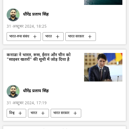
धीरेंद्र प्रताप सिंह
31 अक्टूबर 2024, 18:25
भारत-रूस संबंध
भारत
भारत सरकार
भारत का विकास
दिल्ली
रूस का विकास
रूस
मास्को
नरेन्द्र मोदी
कनाडा ने भारत, रूस, ईरान और चीन को
"साइबर खतरों" की सूची में जोड़ दिया है
व्लादिमीर पुतिन
निर्यात
धीरेंद्र प्रताप सिंह
31 अक्टूबर 2024, 17:19
विश्व
भारत
भारत सरकार
भारत का विकास
नरेन्द्र मोदी
दिल्ली