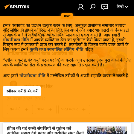
हिन्दी
भारत
हमारे वेबसाईट का प्रदर्शन उत्कृष्ट करने के लिए, अनुकूल प्रासंगिक समाचार उत्पादों
खबरें - 26.11.2025
और लक्षित विज्ञापन को दिखाने के लिए, हम अपने और हमारे भागीदारों के वेबसाइटों
से आपके बारे में अवैयक्तिक व्यावसायिक जानकारी एकत्र करते हैं। आप हमारी
गोपनीयता नीति
में आपके व्यक्तिगत डेटा का इस्तेमाल कैसे किया जाता है, इसकी
विस्तृत रूप में जानकारी प्राप्त कर सकते हैं। तकनीकों के विस्तृत वर्णन प्राप्त करने के
भारत और वेनेज़ुएला के विदेश मंत्रालयों ने
लिए कृपया हमारे
कूकी तथा स्वचालित लॉगिंग नीति
पढ़िए।
आधिकारिक परामर्श बैठक आयोजित की
“स्वीकार करें & बंद करें” बटन पर क्लिक करके आप उपरोक्त लक्ष्य पुरा करने के लिए
आपके व्यक्तिगत डेटा के प्रसंस्करण की स्पष्ट सहमति प्रदान करते हैं।
आप हमारे
गोपनीयता नीति
में उल्लेखित तरीकों से अपनी सहमति वापस ले सकते हैं।
सत्येन्द्र प्रताप सिंह
स्वीकार करें & बंद करें
26 नवंबर 2025, 20:12
राजनीति
भारत
भारत सरकार
भारत का विदेश मंत्रालय (MEA)
वेनेजुएला
विदेश मंत्रालय
द्विपक्षीय व्यापार
स्वास्थ्य
फ़्रीज़ की गई रूसी संपत्तियों से यूक्रेन को
आर्थिक सहारा देंगे फ्रांस और यूरोपीय संघ: मैक्रों