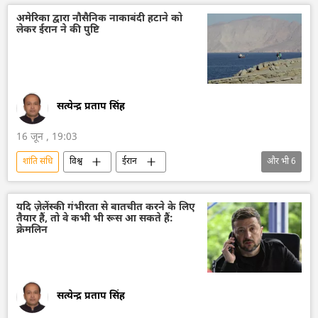
पाकिस्तान
विश्व शांति
अमेरिका द्वारा नौसैनिक नाकाबंदी हटाने को
लेकर ईरान ने की पुष्टि
सत्येन्द्र प्रताप सिंह
16 जून , 19:03
शांति संधि
विश्व
ईरान
और भी
6
अमेरिका-इजराइल-ईरान युद्ध
अमेरिका
डोनाल्ड ट्रंप
लेबनान
विदेश मंत्रालय
यदि ज़ेलेंस्की गंभीरता से बातचीत करने के लिए
तैयार हैं, तो वे कभी भी रूस आ सकते हैं:
विश्व शांति
क्रेमलिन
सत्येन्द्र प्रताप सिंह