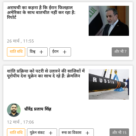
होर्मुज स्ट्रेट
ऊर्जा क्षेत्र
ईरान
अराघची का कहना है कि ईरान फिलहाल
अमेरिका के साथ बातचीत नहीं कर रहा है:
अमेरिका-इजराइल-ईरान युद्ध
डोनाल्ड ट्रंप
रिपोर्ट
उत्तरी समुद्री मार्ग
मध्य पूर्व
परिवहन
विश्व शांति
सर्गे लवरोव
26 मार्च , 11:55
शांति संधि
विश्व
ईरान
और भी
7
अमेरिका-इजराइल-ईरान युद्ध
इज़राइल
अमेरिका
मध्य पूर्व
परमाणु हथियार
शांति प्रक्रिया को पटरी से उतारने की साजिशों में
यूरोपीय देश यूक्रेन का साथ दे रहे हैं: क्रेमलिन
विदेश मंत्रालय
डॉनल्ड ट्रम्प
धीरेंद्र प्रताप सिंह
12 मार्च , 17:06
शांति संधि
यूक्रेन संकट
रूस का विकास
और भी
15