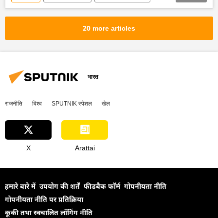
रूस
मास्को
क्रेमलिन
क्रेमलिन के प्रवक्ता दिमित्री पेसकोव
यूक्रेन सशस्त्र बल
20 more articles
यूक्रेन
यूक्रेन की सुरक्षा सेवा (SBU)
यूक्रेन का जवाबी हमला
विशेष सैन्य अभियान
द्विपक्षीय रिश्ते
द्विपक्षीय व्यापार
यूरोप
भारत
यूरोपीय संघ
यूरोपीय परिषद
अंतर्राष्ट्रीय उत्तर-दक्षिण परिवहन गलियारा (आईएनएसटीसी)
राजनीति
विश्व
SPUTNIK स्पेशल
खेल
X
Arattai
हमारे बारे में
उपयोग की शर्तें
फीडबैक फॉर्म
गोपनीयता नीति
गोपनीयता नीति पर प्रतिक्रिया
कूकी तथा स्वचालित लॉगिंग नीति