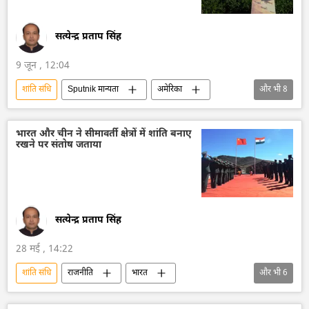
सत्येन्द्र प्रताप सिंह
9 जून , 12:04
शांति संधि
Sputnik मान्यता
अमेरिका
और भी
8
अमेरिका-इजराइल-ईरान युद्ध
डोनाल्ड ट्रंप
इज़राइल
इज़राइल रक्षा सेना
ईरान
भारत और चीन ने सीमावर्ती क्षेत्रों में शांति बनाए
रखने पर संतोष जताया
मिसाइल विध्वंसक
लेबनान
विश्व शांति
सत्येन्द्र प्रताप सिंह
28 मई , 14:22
शांति संधि
राजनीति
भारत
और भी
6
भारत का विदेश मंत्रालय (MEA)
भारत-चीन रिश्ते