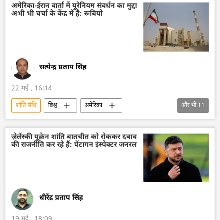
चीन
बीजिंग
सीमा विवाद
अमेरिका-ईरान वार्ता में यूरेनियम संवर्धन का मुद्दा
अभी भी चर्चा के केंद्र में है: रूबियो
विश्व शांति
सत्येन्द्र प्रताप सिंह
22 मई , 16:14
शांति संधि
विश्व
अमेरिका
और भी
11
अमेरिका-इजराइल-ईरान युद्ध
डोनाल्ड ट्रंप
ईरान
यूरेनियम संवर्धन
डेपलेटेड यूरेनियम
ज़ेलेंस्की यूक्रेन शांति बातचीत को रोककर दबाव
की राजनीति कर रहे हैं: पेंटागन इंस्पेक्टर जनरल
परमाणु परीक्षण
परमाणु हथियार
परमाणु बम
नाटो
विदेश मंत्रालय
विश्व शांति
धीरेंद्र प्रताप सिंह
19 मई , 18:09