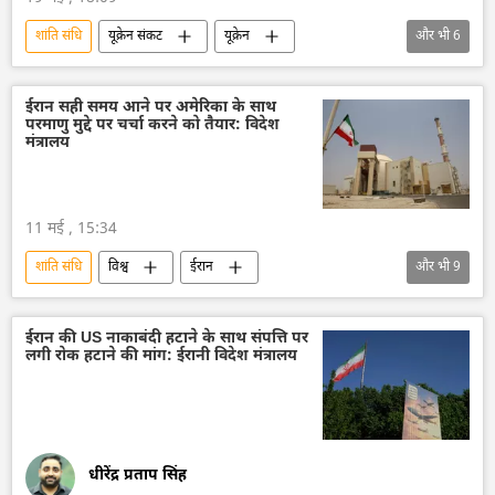
शांति संधि
यूक्रेन संकट
यूक्रेन
और भी
6
यूक्रेन सशस्त्र बल
वोलोडिमिर ज़ेलेंस्की
रूस
विश्व शांति
हथियारों की आपूर्ति
पेंटागन
ईरान सही समय आने पर अमेरिका के साथ
परमाणु मुद्दे पर चर्चा करने को तैयार: विदेश
मंत्रालय
11 मई , 15:34
शांति संधि
विश्व
ईरान
और भी
9
अमेरिका-इजराइल-ईरान युद्ध
विदेश मंत्रालय
परमाणु परीक्षण
परमाणु हथियार
ईरान की US नाकाबंदी हटाने के साथ संपत्ति पर
लगी रोक हटाने की मांग: ईरानी विदेश मंत्रालय
परमाणु पनडुब्बी
परमाणु बम
अमेरिका
विश्व शांति
होर्मुज स्ट्रेट
धीरेंद्र प्रताप सिंह