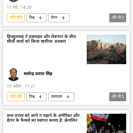
11 मई , 14:20
शांति संधि
विश्व
ईरान
और भी
9
अमेरिका-इजराइल-ईरान युद्ध
इजराइल
अमेरिका
वाशिंगटन
वाशिंगटन डीसी
हिज़्बुल्लाह ने इज़राइल और लेबनान के बीच
सीधी वार्ता को किया खारिज: प्रवक्ता
व्हाइट हाउस
मौत
विश्व शांति
विदेश मंत्रालय
सत्येन्द्र प्रताप सिंह
13 अप्रैल , 11:21
शांति संधि
विश्व
इज़राइल
और भी
5
इज़राइल रक्षा सेना
ईरान
अमेरिका-इजराइल-ईरान युद्ध
लेबनान
रूस तनाव को आगे न बढ़ाने के अमेरिका और
ईरान के फैसले का स्वागत करता है: क्रेमलिन
विश्व शांति