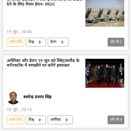
देने के लिए तैयार ईरान: IRGC
लेबनान
विश्व शांति
19 जून , 20:40
शांति संधि
विश्व
ईरान
और भी
2
अमेरिका-इजराइल-ईरान युद्ध
अमेरिका
अमेरिका और ईरान 19 जून को स्विट्जरलैंड के
बर्गेनस्टॉक में समझौते पर करेंगे हस्ताक्षर
सत्येन्द्र प्रताप सिंह
16 जून , 20:15
शांति संधि
विश्व
अमेरिका
और भी
4
अमेरिका-इजराइल-ईरान युद्ध
ईरान