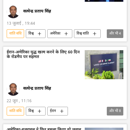
सत्येन्द्र प्रताप सिंह
13 जुलाई , 19:44
शांति संधि
विश्व
अमेरिका
विश्व शांति
और भी
4
होर्मुज स्ट्रेट
ईरान
अमेरिका-इजराइल-ईरान युद्ध
राष्ट्रीय सुरक्षा
ईरान-अमेरिका युद्ध खत्म करने के लिए 60 दिन
के रोडमैप पर सहमत
सत्येन्द्र प्रताप सिंह
22 जून , 11:16
शांति संधि
विश्व
ईरान
और भी
8
अमेरिका-इजराइल-ईरान युद्ध
अमेरिका
तेल
तेल का आयात
तेल उत्पादन
पाकिस्तान
अमेरिका-इज़राइल ने फिर हमला किया तो जवाब