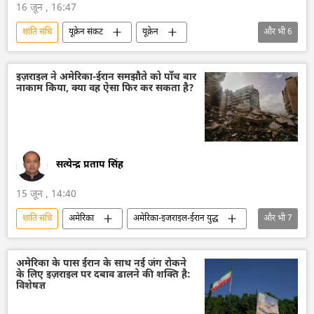
16 जून , 16:47
शांति संधि
यूक्रेन संकट
यूक्रेन
और भी
6
वोलोडिमिर ज़ेलेंस्की
रूस
क्रेमलिन
क्रेमलिन के प्रवक्ता दिमित्री पेसकोव
व्लादिमीर पुतिन
इज़राइल ने अमेरिका-ईरान समझौते को पाँच बार
नाकाम किया, क्या वह ऐसा फिर कर सकता है?
विश्व शांति
सत्येन्द्र प्रताप सिंह
15 जून , 14:40
शांति संधि
अमेरिका
अमेरिका-इजराइल-ईरान युद्ध
और भी
7
ईरान
इज़राइल
इज़राइल रक्षा सेना
लेबनान
विश्व शांति
डोनाल्ड ट्रंप
अमेरिका के पास ईरान के साथ नई जंग रोकने
के लिए इज़राइल पर दबाव डालने की शक्ति है:
Sputnik मान्यता
विशेषज्ञ